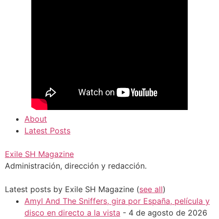
About
Latest Posts
Exile SH Magazine
Administración, dirección y redacción.
Latest posts by Exile SH Magazine
(
see all
)
Amyl And The Sniffers, gira por España, película y
disco en directo a la vista
- 4 de agosto de 2026