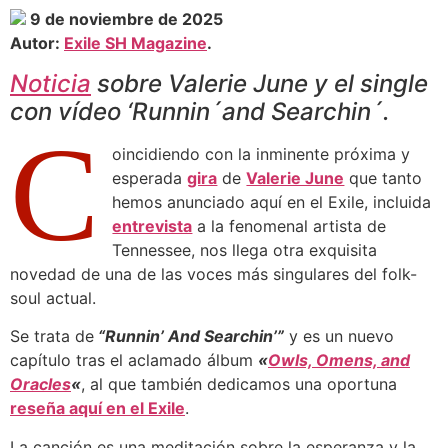
9 de noviembre de 2025
Autor:
Exile SH Magazine
.
Noticia
sobre Valerie June y el single
con vídeo ‘Runnin´and Searchin´.
C
oincidiendo con la inminente próxima y
esperada
gira
de
Valerie June
que tanto
hemos anunciado aquí en el Exile, incluida
entrevista
a la fenomenal artista de
Tennessee, nos llega otra exquisita
novedad de una de las voces más singulares del folk-
soul actual.
Se trata de
“Runnin’ And Searchin’”
y es un nuevo
capítulo tras el aclamado álbum
«
Owls, Omens, and
Oracles
«
, al que también dedicamos una oportuna
reseña aquí en el Exile
.
La canción es una meditación sobre la esperanza y la