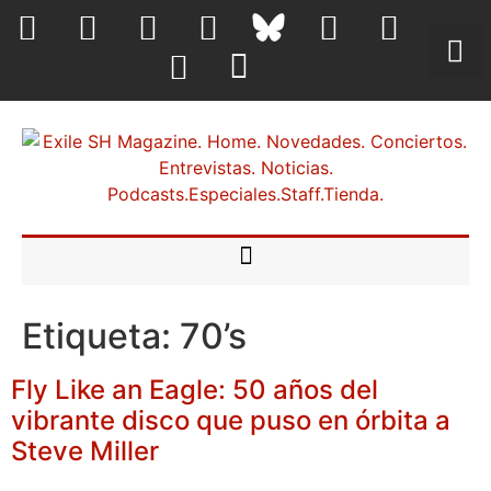
Etiqueta:
70’s
Fly Like an Eagle: 50 años del
vibrante disco que puso en órbita a
Steve Miller