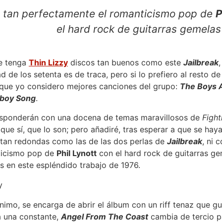
tan perfectamente el romanticismo pop de
P
el hard rock de guitarras gemela
e tenga
Thin Lizzy
discos tan buenos como este
Jailbreak
 de los setenta es de traca, pero si lo prefiero al resto d
 que yo considero mejores canciones del grupo:
The Boys A
boy Song
.
responderán con una docena de temas maravillosos de
Fight
é que sí, que lo son; pero añadiré, tras esperar a que se h
 tan redondas como las de las dos perlas de
Jailbreak
, ni 
ticismo pop de
Phil Lynott
con el hard rock de guitarras ge
en este espléndido trabajo de 1976.
nimo, se encarga de abrir el álbum con un riff tenaz que g
á una constante,
Angel From The Coast
cambia de tercio p