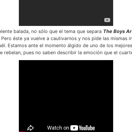
lente balada, no sólo que el tema que separa
The Boys Ar
Pero éste ya vuelve a cautivarnos y nos pide las mismas i
uél. Estamos ante el momento álgido de uno de los mejores
se rebelan, pues no saben describir la emoción que el cuart