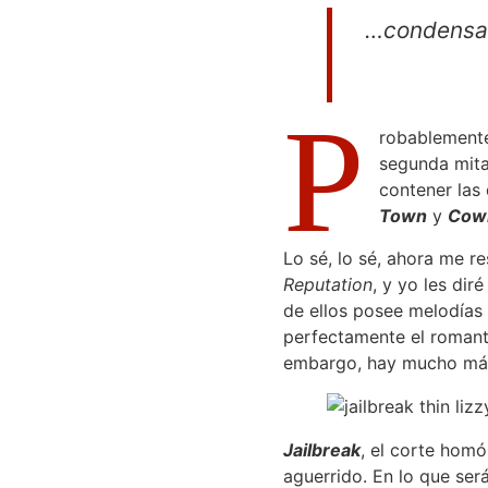
…condensa 
P
robablement
segunda mitad
contener las
Town
y
Cow
Lo sé, lo sé, ahora me 
Reputation
, y yo les dir
de ellos posee melodías
perfectamente el roman
embargo, hay mucho más 
Jailbreak
, el corte homó
aguerrido. En lo que ser