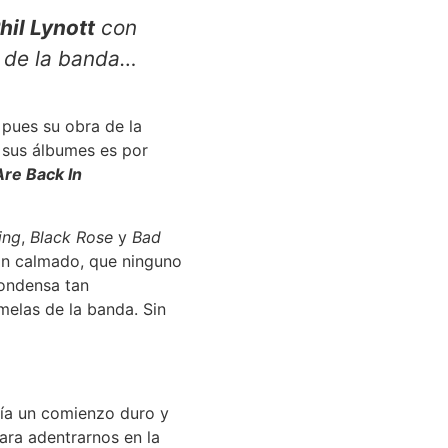
hil Lynott
con
s de la banda…
, pues su obra de la
e sus álbumes es por
re Back In
ing
,
Black Rose
y
Bad
ayan calmado, que ninguno
condensa tan
melas de la banda. Sin
uía un comienzo duro y
ara adentrarnos en la