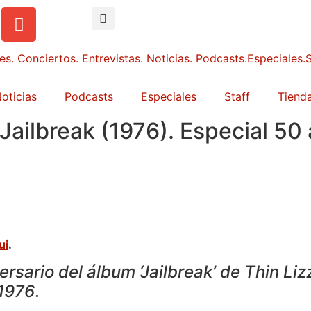
oticias
Podcasts
Especiales
Staff
Tienda
 Jailbreak (1976). Especial 50 
6
ui
.
rsario del álbum ‘Jailbreak’ de Thin Liz
1976
.