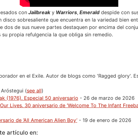
pesados con
Jailbreak
y
Warriors
,
Emerald
despide con su
 disco sobresaliente que encuentra en la variedad bien en
ue dos de sus nueve partes destaquen por encima del conj
 su propia refulgencia la que obliga sin remedio.
orador en el Exile. Autor de blogs como 'Ragged glory'. Esc
 Aróstegui
(
see all
)
eak (1976). Especial 50 aniversario
- 26 de marzo de 2026
Our Lives. 30 aniversario de ‘Welcome To The Infant Freeba
rsario de ‘All American Alien Boy’
- 19 de enero de 2026
e artículo en: