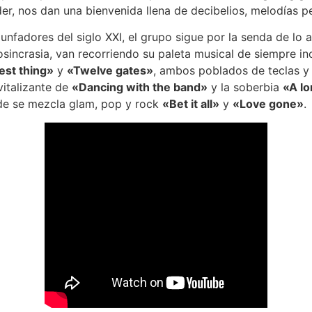
er, nos dan una bienvenida llena de decibelios, melodías pe
iunfadores del siglo XXI, el grupo sigue por la senda de lo
iosincrasia, van recorriendo su paleta musical de siempre inc
est thing»
y
«Twelve gates»
, ambos poblados de teclas y 
vitalizante de
«Dancing with the band»
y la soberbia
«A l
de se mezcla glam, pop y rock
«Bet it all»
y
«Love gone»
.