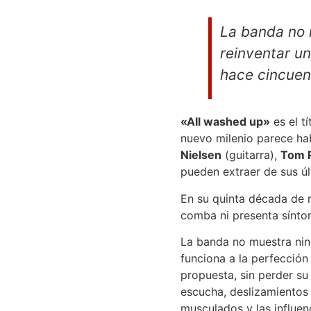
La banda no 
reinventar u
hace cincue
«All washed up»
es el tí
nuevo milenio parece hab
Nielsen
(guitarra),
Tom 
pueden extraer de sus úl
En su quinta década de r
comba ni presenta síntom
La banda no muestra ning
funciona a la perfección
propuesta, sin perder s
escucha, deslizamientos 
musculados y las influen