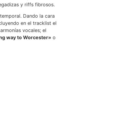
gadizas y riffs fibrosos.
 atemporal. Dando la cara
luyendo en el tracklist el
armonías vocales; el
ong way to Worcester»
o