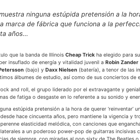
muestra ninguna estúpida pretensión a la hor
na marca de fábrica que funciona a la perfec
nta años…
tulo que la banda de Illinois
Cheap Trick
ha elegido para su
er insuflado de energía y vitalidad juvenil a
Robin Zander
Petersson
(bajo) y
Daxx Nielsen
(batería), a tenor de las 
timos álbumes de estudio, así como de sus conciertos de e
ock and roll, el grupo liderado por el extravagante y genial
as de fatiga o desgaste en lo referente a su sonido y ener
una estúpida pretensión a la hora de querer ‘reinventar’ u
 desde hace cincuenta años, pero mantiene la vigencia y tr
u perenne elasticidad melódica, con canciones que enganch
laterales a un poderoso power-pop de guitarras incisivas co
cias de siempre, con miradas al pop sixty de The Beatles o