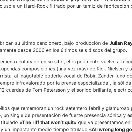
cluso a un Hard-Rock filtrado por un tamiz de fabricación 
abrican su último cancionero, bajo producción de
Julian R
amente desde 2006 en los últimos seis discos del grupo.
emento colocado en su sitio, el experimento vuelve a funci
stupendas composiciones (una vez más) de Rick Nielsen y a
rista, al inagotable poderío vocal de Robin Zander (uno de
empre infravalorado por la prensa especializada), la sólida 
12 cuerdas de Tom Petersson y el sonido brillante, eléctric
billos que rememoran un rock setentero febril y glamuroso p
 un single de presentación de fuerte presencia sónica y e
titulado
«The riff that won’t quit»
que ya presentamos en 
, y un impactante medio tiempo titulado
«All wrong long g