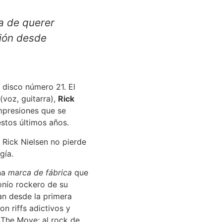
a de querer
ción desde
 disco número 21. El
(voz, guitarra),
Rick
impresiones que se
stos últimos años.
 Rick Nielsen no pierde
gía.
na
marca de fábrica
que
onío rockero de su
an desde la primera
n riffs adictivos y
 The Move; al rock de