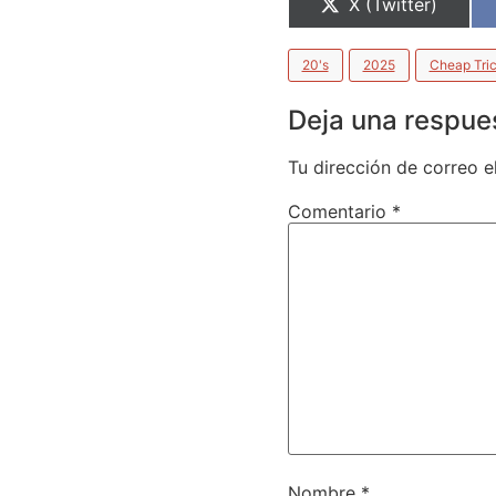
X (Twitter)
20's
2025
Cheap Tri
Deja una respue
Tu dirección de correo e
Comentario
*
Nombre
*