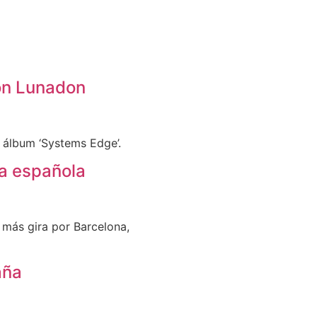
ion Lunadon
 álbum ‘Systems Edge’.
ra española
, más gira por Barcelona,
aña