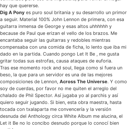
hay que quererse.
Dig A Pony
es puro soul britania y su desarrollo un primor
a seguir. Material 100% John Lennon de primera, con esa
guitarra inmensa de George y esas altos
uhhhhhh
y
because de Paul que erizan el vello de los brazos. Me
encantaba seguir las guitarras y redobles mientras
compensaba con una comida de ficha, lo lento que iba mi
dado en la partida. Cuando pongo Let It Be , me gusta
gritar todas sus estrofas, causa ataques de euforia.
Tras ese momento rock and soul, llega como si fuera un
beso, la que para un servidor es una de las mejores
composiciones de Lennon,
Across The Universe
. Y como
soy de cuerdas, por favor no me quiten el arreglo del
chalado de Phil Spector. Así jugaba yo al parchis y así
quiero seguir jugando. Si bien, esta obra maestra, hasta
tocada con txalaparta me convencería y la versión
desnuda del Anthology circa White Album me alucina, el
Let it Be no lo concibo desnudo porque lo conocí bien