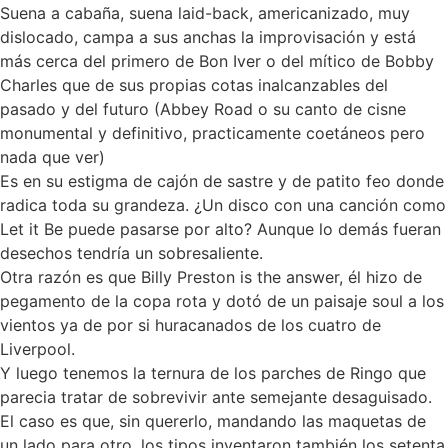
Suena a cabaña, suena laid-back, americanizado, muy
dislocado, campa a sus anchas la improvisación y está
más cerca del primero de Bon Iver o del mítico de Bobby
Charles que de sus propias cotas inalcanzables del
pasado y del futuro (Abbey Road o su canto de cisne
monumental y definitivo, practicamente coetáneos pero
nada que ver)
Es en su estigma de cajón de sastre y de patito feo donde
radica toda su grandeza. ¿Un disco con una canción como
Let it Be puede pasarse por alto? Aunque lo demás fueran
desechos tendría un sobresaliente.
Otra razón es que Billy Preston is the answer, él hizo de
pegamento de la copa rota y dotó de un paisaje soul a los
vientos ya de por si huracanados de los cuatro de
Liverpool.
Y luego tenemos la ternura de los parches de Ringo que
parecia tratar de sobrevivir ante semejante desaguisado.
El caso es que, sin quererlo, mandando las maquetas de
un lado para otro, los tipos inventaron también los setenta