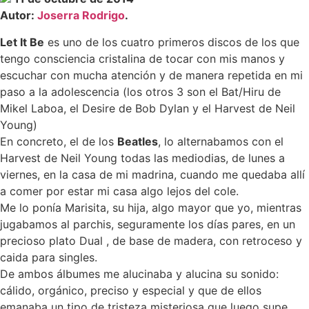
Autor:
Joserra Rodrigo
.
Let It Be
es uno de los cuatro primeros discos de los que
tengo consciencia cristalina de tocar con mis manos y
escuchar con mucha atención y de manera repetida en mi
paso a la adolescencia (los otros 3 son el Bat/Hiru de
Mikel Laboa, el Desire de Bob Dylan y el Harvest de Neil
Young)
En concreto, el de los
Beatles
, lo alternabamos con el
Harvest de Neil Young todas las mediodias, de lunes a
viernes, en la casa de mi madrina, cuando me quedaba allí
a comer por estar mi casa algo lejos del cole.
Me lo ponía Marisita, su hija, algo mayor que yo, mientras
jugabamos al parchis, seguramente los días pares, en un
precioso plato Dual , de base de madera, con retroceso y
caida para singles.
De ambos álbumes me alucinaba y alucina su sonido:
cálido, orgánico, preciso y especial y que de ellos
emanaba un tipo de tristeza misteriosa que luego supe