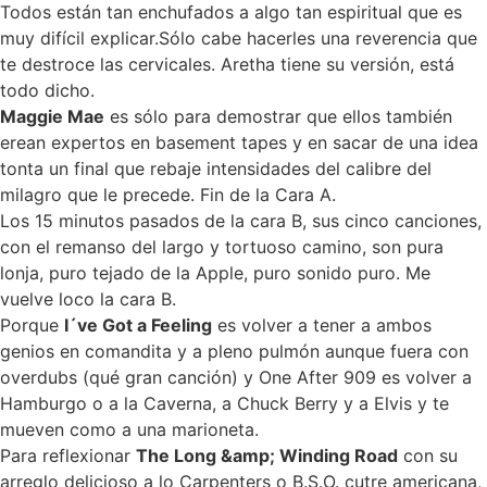
Todos están tan enchufados a algo tan espiritual que es
muy difícil explicar.Sólo cabe hacerles una reverencia que
te destroce las cervicales. Aretha tiene su versión, está
todo dicho.
Maggie Mae
es sólo para demostrar que ellos también
erean expertos en basement tapes y en sacar de una idea
tonta un final que rebaje intensidades del calibre del
milagro que le precede. Fin de la Cara A.
Los 15 minutos pasados de la cara B, sus cinco canciones,
con el remanso del largo y tortuoso camino, son pura
lonja, puro tejado de la Apple, puro sonido puro. Me
vuelve loco la cara B.
Porque
I´ve Got a Feeling
es volver a tener a ambos
genios en comandita y a pleno pulmón aunque fuera con
overdubs (qué gran canción) y One After 909 es volver a
Hamburgo o a la Caverna, a Chuck Berry y a Elvis y te
mueven como a una marioneta.
Para reflexionar
The Long &amp; Winding Road
con su
arreglo delicioso a lo Carpenters o B.S.O. cutre americana,