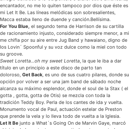
encantador, no me lo quiten tampoco por dios que éste es
mi Let It Be. Las líneas melódicas son sobresalientes,
Macca estaba lleno de duende y canción.Bellísima.
For You Blue,
el segundo tema de Harrison de su cartilla
de racionamiento injusto, considerado siempre menor, a mi
me chifla por su aire entre Jug Band y hawaiano, digno de
los Lovin´ Spoonful y su voz dulce como la miel con todo
su groove.
Sweet Loretta…oh my sweet Loretta
, la que le iba a dar
título en un principio a este disco de parto tan
doloroso,
Get Back
, es uno de sus cuatro pilares, donde su
opción por volver a ser una jam band de sábado noche
alcanza su máximo esplendor, donde el soul de la Stax ( el
gotta , gotta, gotta de Otis) se mezcla con toda la
tradición Teddy Boy. Perla de los cantes de ida y vuelta.
Monumento vocal de Paul, actuación estelar de Preston
que prende la vela y lo lleva todo de vuelta a la Iglesia.
Let It Be
junto a What´s Going On de Marvin Gaye, marcó