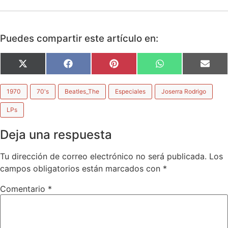
Puedes compartir este artículo en:
X
Facebook
Pinterest
WhatsApp
Emai
(Twitter)
1970
70's
Beatles_The
Especiales
Joserra Rodrigo
LPs
Deja una respuesta
Tu dirección de correo electrónico no será publicada.
Los
campos obligatorios están marcados con
*
Comentario
*