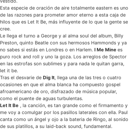
vestido.
Esta especie de oración de aire totalmente eastern es uno
de las razones para prometer amor eterno a esta caja de
hilos que es Let It Be, más influyente de lo que la gente se
cree.
Le llega el turno a George y al alma soul del album, Billy
Preston, quinto Beatle con sus hermosos Hammonds y ya
no sabes si estás en Londres o en Harlem.
I Me Mine
es
puro rock and roll y uno la goza. Los arreglos de Spector
en las estrofas son sublimes y para nada le quitan garra,
let it be.
Tras el desvarie de
Dig It
, llega una de las tres o cuatro
ocasiones en que el alma blanca ha compuesto gospel
afroamericano de oro, disfrazado de música popular,
como el puente de aguas turbulentas.
Let It Be
, la canción, es tan grande como el firmamento y
me voy a comulgar por los pasillos laterales con ella. Paul
canta como un ángel y ojo a la bateria de Ringo, al sonido
de sus platillos, a su laid-back sound, fundamental.