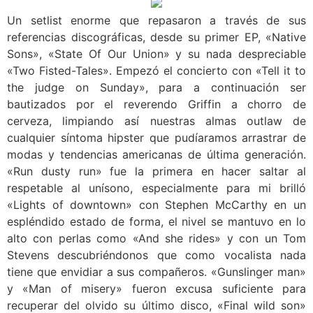
Un setlist enorme que repasaron a través de sus
referencias discográficas, desde su primer EP, «Native
Sons», «State Of Our Union» y su nada despreciable
«Two Fisted-Tales». Empezó el concierto con «Tell it to
the judge on Sunday», para a continuación ser
bautizados por el reverendo Griffin a chorro de
cerveza, limpiando así nuestras almas outlaw de
cualquier síntoma hipster que pudíaramos arrastrar de
modas y tendencias americanas de última generación.
«Run dusty run» fue la primera en hacer saltar al
respetable al unísono, especialmente para mi brilló
«Lights of downtown» con Stephen McCarthy en un
espléndido estado de forma, el nivel se mantuvo en lo
alto con perlas como «And she rides» y con un Tom
Stevens descubriéndonos que como vocalista nada
tiene que envidiar a sus compañeros. «Gunslinger man»
y «Man of misery» fueron excusa suficiente para
recuperar del olvido su último disco, «Final wild son»