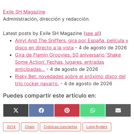
Exile SH Magazine
Administración, dirección y redacción.
Latest posts by Exile SH Magazine
(
see all
)
Amyl And The Sniffers, gira por España, película y
disco en directo a la vista
- 4 de agosto de 2026
Gira de Flamin Groovies. 50 aniversario ‘Shake
Some Action’. Fechas, lugares, entradas
anticipadas…
- 4 de agosto de 2026
Risky Bet: novedades sobre el próximo disco del
trío rocker navarro.
- 4 de agosto de 2026
Puedes compartir este artículo en:
X
Facebook
Pinterest
WhatsApp
Email
(Twitter)
2014
Chals
Crónicas conciertos
Long Ryders