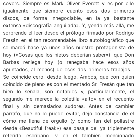
covers. Siempre es Mark Oliver Everett y es por ello
igualmente que siempre cuento esos dos primeros
discos, de forma innegociable, en la ya bastante
extensa «discografía anguilada». Y, yendo más allá, me
sorprende el leer desde el prólogo firmado por Rodrigo
Fresán, en el tan recomendable libro autobiográfico que
se marcó hace ya unos años nuestro protagonista de
hoy («Cosas que los nietos deberían saber»), que Don
Barbas reniega hoy (o renegaba hace esos años
apuntados, al menos) de esos dos primeros trabajos…
Se coincide cero, desde luego. Ambos, que con quien
coincido de pleno es con el mentado Sr. Fresán que tan
bien lo señala, son notables y, particularmente, el
segundo me merece la coletilla «alto» en el recuento
final y sin demasiados sudores. Antes de cambier
párrafo, que no lo puedo evitar, dejo constancia de el
cómo me llena de orgullo (y como fan del pollastre
desde «Beautiful freak») ese pasaje del ya triplemente
referido escribano, y en el también mencionado