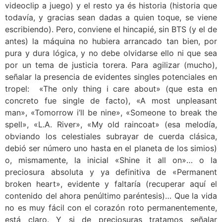
videoclip a juego) y el resto ya és historia (historia que
todavía, y gracias sean dadas a quien toque, se viene
escribiendo). Pero, conviene el hincapié, sin BTS (y el de
antes) la máquina no hubiera arrancado tan bien, por
pura y dura lógica, y no debe olvidarse ello ni que sea
por un tema de justicia torera. Para agilizar (mucho),
señalar la presencia de evidentes singles potenciales en
tropel: «The only thing i care about» (que esta en
concreto fue single de facto), «A most unpleasant
man», «Tomorrow i’ll be nine», «Someone to break the
spell», «L.A. River», «My old raincoat» (esa melodía,
obviando los celestiales subrayar de cuerda clásica,
debió ser número uno hasta en el planeta de los simios)
o, mismamente, la inicial «Shine it all on»… o la
preciosura absoluta y ya definitiva de «Permanent
broken heart», evidente y faltaría (recuperar aquí el
contenido del ahora penúltimo paréntesis)… Que la vida
no es muy fácil con el corazón roto permanentemente,
está claro. Y si de preciosuras tratamos señalar