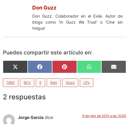
Don Guzz
Don Guzz. Colaborador en el Exile. Autor de
blogs como 'In Guzz We Trust' o 'Cine sin
tregua'
Puedes compartir este artículo en:
X
Facebook
Pinterest
WhatsApp
Email
(Twitter)
1993
90's
E
Eels
Guzz
LPs
2 respuestas
9 de julio de 2015 a las 10:00
Jorge García
dice: