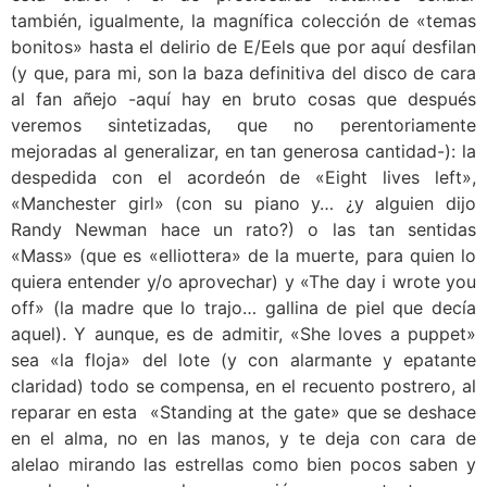
también, igualmente, la magnífica colección de «temas
bonitos» hasta el delirio de E/Eels que por aquí desfilan
(y que, para mi, son la baza definitiva del disco de cara
al fan añejo -aquí hay en bruto cosas que después
veremos sintetizadas, que no perentoriamente
mejoradas al generalizar, en tan generosa cantidad-): la
despedida con el acordeón de «Eight lives left»,
«Manchester girl» (con su piano y… ¿y alguien dijo
Randy Newman hace un rato?) o las tan sentidas
«Mass» (que es «elliottera» de la muerte, para quien lo
quiera entender y/o aprovechar) y «The day i wrote you
off» (la madre que lo trajo… gallina de piel que decía
aquel). Y aunque, es de admitir, «She loves a puppet»
sea «la floja» del lote (y con alarmante y epatante
claridad) todo se compensa, en el recuento postrero, al
reparar en esta «Standing at the gate» que se deshace
en el alma, no en las manos, y te deja con cara de
alelao mirando las estrellas como bien pocos saben y