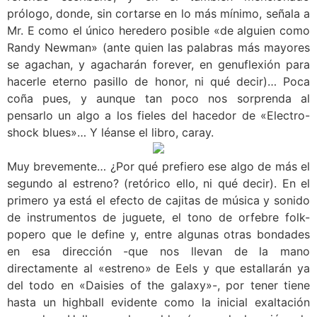
prólogo, donde, sin cortarse en lo más mínimo, señala a
Mr. E como el único heredero posible «de alguien como
Randy Newman» (ante quien las palabras más mayores
se agachan, y agacharán forever, en genuflexión para
hacerle eterno pasillo de honor, ni qué decir)… Poca
coña pues, y aunque tan poco nos sorprenda al
pensarlo un algo a los fieles del hacedor de «Electro-
shock blues»… Y léanse el libro, caray.
Muy brevemente… ¿Por qué prefiero ese algo de más el
segundo al estreno? (retórico ello, ni qué decir). En el
primero ya está el efecto de cajitas de música y sonido
de instrumentos de juguete, el tono de orfebre folk-
popero que le define y, entre algunas otras bondades
en esa dirección -que nos llevan de la mano
directamente al «estreno» de Eels y que estallarán ya
del todo en «Daisies of the galaxy»-, por tener tiene
hasta un highball evidente como la inicial exaltación