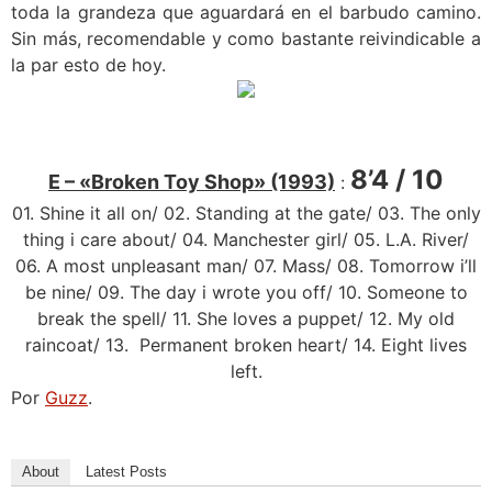
toda la grandeza que aguardará en el barbudo camino.
Sin más, recomendable y como bastante reivindicable a
la par esto de hoy.
8’4 / 10
E – «Broken Toy Shop» (1993)
:
01. Shine it all on/ 02. Standing at the gate/ 03. The only
thing i care about/ 04. Manchester girl/ 05. L.A. River/
06. A most unpleasant man/ 07. Mass/ 08. Tomorrow i’ll
be nine/ 09. The day i wrote you off/ 10. Someone to
break the spell/ 11. She loves a puppet/ 12. My old
raincoat/ 13. Permanent broken heart/ 14. Eight lives
left.
Por
Guzz
.
About
Latest Posts