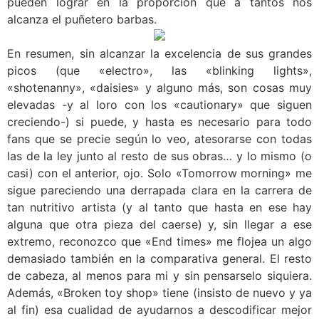
pueden lograr en la proporción que a tantos nos
alcanza el puñetero barbas.
En resumen, sin alcanzar la excelencia de sus grandes
picos (que «electro», las «blinking lights»,
«shotenanny», «daisies» y alguno más, son cosas muy
elevadas -y al loro con los «cautionary» que siguen
creciendo-) si puede, y hasta es necesario para todo
fans que se precie según lo veo, atesorarse con todas
las de la ley junto al resto de sus obras… y lo mismo (o
casi) con el anterior, ojo. Solo «Tomorrow morning» me
sigue pareciendo una derrapada clara en la carrera de
tan nutritivo artista (y al tanto que hasta en ese hay
alguna que otra pieza del caerse) y, sin llegar a ese
extremo, reconozco que «End times» me flojea un algo
demasiado también en la comparativa general. El resto
de cabeza, al menos para mi y sin pensarselo siquiera.
Además, «Broken toy shop» tiene (insisto de nuevo y ya
al fin) esa cualidad de ayudarnos a descodificar mejor