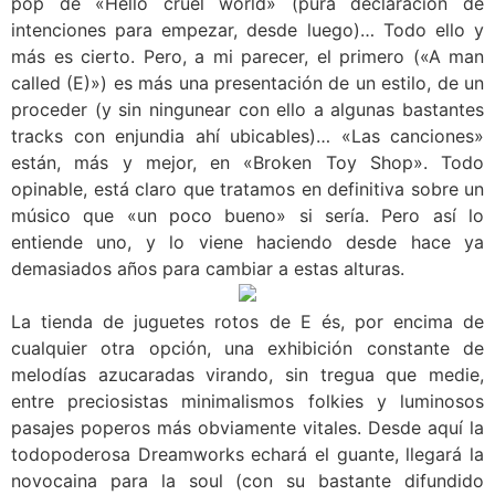
pop de «Hello cruel world» (pura declaración de
intenciones para empezar, desde luego)… Todo ello y
más es cierto. Pero, a mi parecer, el primero («A man
called (E)») es más una presentación de un estilo, de un
proceder (y sin ningunear con ello a algunas bastantes
tracks con enjundia ahí ubicables)… «Las canciones»
están, más y mejor, en «Broken Toy Shop». Todo
opinable, está claro que tratamos en definitiva sobre un
músico que «un poco bueno» si sería. Pero así lo
entiende uno, y lo viene haciendo desde hace ya
demasiados años para cambiar a estas alturas.
La tienda de juguetes rotos de E és, por encima de
cualquier otra opción, una exhibición constante de
melodías azucaradas virando, sin tregua que medie,
entre preciosistas minimalismos folkies y luminosos
pasajes poperos más obviamente vitales. Desde aquí la
todopoderosa Dreamworks echará el guante, llegará la
novocaina para la soul (con su bastante difundido