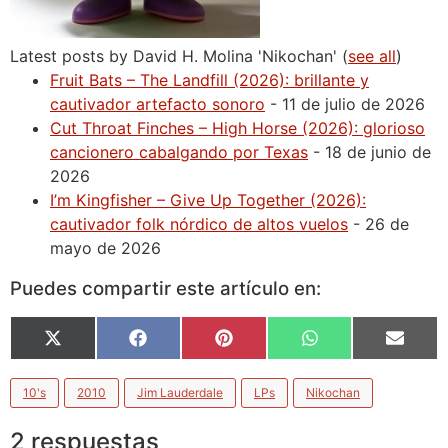
Latest posts by David H. Molina 'Nikochan'
(
see all
)
Fruit Bats – The Landfill (2026): brillante y
cautivador artefacto sonoro
- 11 de julio de 2026
Cut Throat Finches – High Horse (2026): glorioso
cancionero cabalgando por Texas
- 18 de junio de
2026
I’m Kingfisher – Give Up Together (2026):
cautivador folk nórdico de altos vuelos
- 26 de
mayo de 2026
Puedes compartir este artículo en:
X
Facebook
Pinterest
WhatsApp
Email
(Twitter)
10's
2010
Jim Lauderdale
LPs
Nikochan
2 respuestas