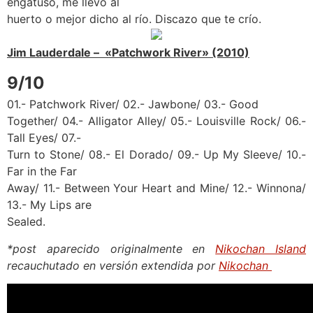
engatusó, me llevó al
huerto o mejor dicho al río. Discazo que te crío.
Jim Lauderdale – «Patchwork River» (2010)
9/10
01.- Patchwork River/ 02.- Jawbone/ 03.- Good
Together/ 04.- Alligator Alley/ 05.- Louisville Rock/ 06.-
Tall Eyes/ 07.-
Turn to Stone/ 08.- El Dorado/ 09.- Up My Sleeve/ 10.-
Far in the Far
Away/ 11.- Between Your Heart and Mine/ 12.- Winnona/
13.- My Lips are
Sealed.
*post aparecido originalmente en
Nikochan Island
recauchutado en versión extendida por
Nikochan