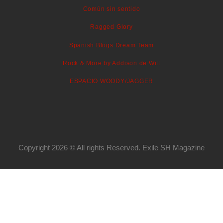
Común sin sentido
Ragged Glory
Spanish Blogs Dream Team
Rock & More by Addison de Witt
ESPACIO WOODY/JAGGER
Copyright 2026 © All rights Reserved. Exile SH Magazine