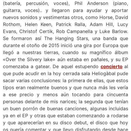
(batería, percusión, voces), Phil Anderson (piano,
guitarra, voces).. y llegaron para ayudar y aportar
nuevos sonidos y vestimentas otros, como Horse, David
Rothom, Helen Keen, Patrick Ralla, Adam Hill, Lucy
Evans, Christof Certik, Rob Campanella y Luke Barlow.
Se formaron así The Hanging Stars, una banda que
durante el otoño de 2015 inició una gira por Europa que
llegó a nuestras tierras, cuando su magnífico álbum
«Over the Silvery lake» aún estaba en pañales, y su EP
comenzaba a gatear. De aquel estupendo
concierto
al
que pude acudir en la hoy cerrada sala Heliogàbal pude
sacar varias conclusiones: la primera de ellas, que estos
tipos eran realmente buenos y que nunca más les vería
a ese precio y menos aún tocando para cincuenta
personas delante de mis narices; la segunda que tenían
un buen porrón de buenas canciones, algunas incluidas
ya en el EP y otras que estaban comenzando a rodarse
y que aparecerían en su disco debut, el disco que hoy
os quería comentar y que llevo disfrutando desde hace