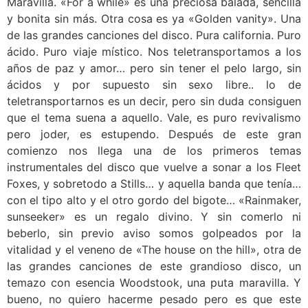
Maravilla. «For a while» es una preciosa balada, sencilla
y bonita sin más. Otra cosa es ya «Golden vanity». Una
de las grandes canciones del disco. Pura california. Puro
ácido. Puro viaje místico. Nos teletransportamos a los
años de paz y amor… pero sin tener el pelo largo, sin
ácidos y por supuesto sin sexo libre.. lo de
teletransportarnos es un decir, pero sin duda consiguen
que el tema suena a aquello. Vale, es puro revivalismo
pero joder, es estupendo. Después de este gran
comienzo nos llega una de los primeros temas
instrumentales del disco que vuelve a sonar a los Fleet
Foxes, y sobretodo a Stills… y aquella banda que tenía…
con el tipo alto y el otro gordo del bigote… «Rainmaker,
sunseeker» es un regalo divino. Y sin comerlo ni
beberlo, sin previo aviso somos golpeados por la
vitalidad y el veneno de «The house on the hill», otra de
las grandes canciones de este grandioso disco, un
temazo con esencia Woodstook, una puta maravilla. Y
bueno, no quiero hacerme pesado pero es que este