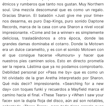
étnicos y rumberos que tanto nos gustan. Muy Northern
soul. Una mezcla descomunal que es como un regalo.
Gracias Sharon. El baladón «Just give me your time»
nos desarma, es puro Dap-Kings, puro sonido Daptone
Records, marca de la casa con una Sharon a nivel vocal
impresionante. «Come and be a winner» es simplemente
deliciosa, trasladándonos a otra época, donde las
grandes damas dominaba el cotarro. Donde la Motown
era un dulce caramelito, y es con el sonido Motown con
el que consigue hacerse «Rumours» y hacer que
nuestros pies caminen solos. Esto en directo prometía
ser la repera. Lástima que ya no podamos comprobarlo.
Debilidad personal por «Pass me by» que es como un
hit olvidado de la gran Aretha interpretado por Sharon.
Qué más decir? impresionante. «Searching for a new
day» con toques funki y recuerdos a Mayfield marca el
camino hacia el final. «These Tears» y «When I saw your
face» son la dupla floja del disco, aún así son notables,