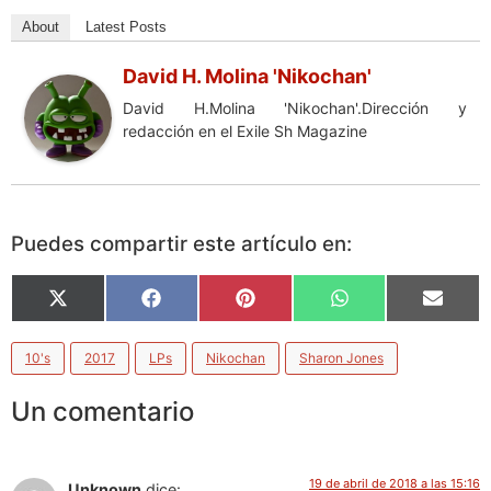
About
Latest Posts
David H. Molina 'Nikochan'
David H.Molina 'Nikochan'.Dirección y
redacción en el Exile Sh Magazine
Puedes compartir este artículo en:
X
Facebook
Pinterest
WhatsApp
Email
(Twitter)
10's
2017
LPs
Nikochan
Sharon Jones
Un comentario
19 de abril de 2018 a las 15:16
Unknown
dice: