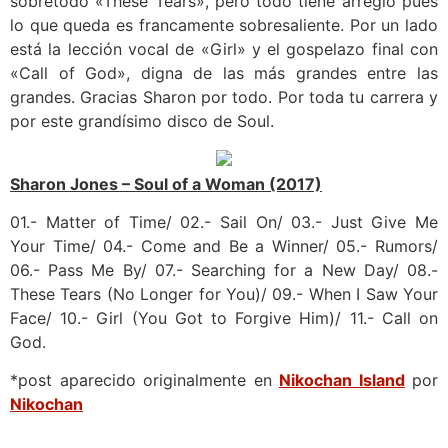
sobretodo «These Tears», pero todo tiene arreglo pues
lo que queda es francamente sobresaliente. Por un lado
está la lección vocal de «Girl» y el gospelazo final con
«Call of God», digna de las más grandes entre las
grandes. Gracias Sharon por todo. Por toda tu carrera y
por este grandísimo disco de Soul.
Sharon Jones – Soul of a Woman (2017)
01.- Matter of Time/ 02.- Sail On/ 03.- Just Give Me
Your Time/ 04.- Come and Be a Winner/ 05.- Rumors/
06.- Pass Me By/ 07.- Searching for a New Day/ 08.-
These Tears (No Longer for You)/ 09.- When I Saw Your
Face/ 10.- Girl (You Got to Forgive Him)/ 11.- Call on
God.
*post aparecido originalmente en
Nikochan Island
por
Nikochan