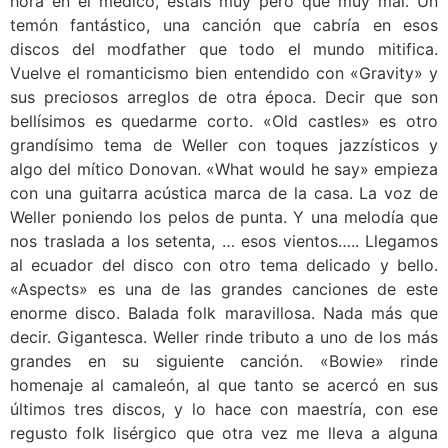
hora en el médico, estáis muy pero que muy mal. Un
temón fantástico, una canción que cabría en esos
discos del modfather que todo el mundo mitifica.
Vuelve el romanticismo bien entendido con «Gravity» y
sus preciosos arreglos de otra época. Decir que son
bellísimos es quedarme corto. «Old castles» es otro
grandísimo tema de Weller con toques jazzísticos y
algo del mítico Donovan. «What would he say» empieza
con una guitarra acústica marca de la casa. La voz de
Weller poniendo los pelos de punta. Y una melodía que
nos traslada a los setenta, … esos vientos….. Llegamos
al ecuador del disco con otro tema delicado y bello.
«Aspects» es una de las grandes canciones de este
enorme disco. Balada folk maravillosa. Nada más que
decir. Gigantesca. Weller rinde tributo a uno de los más
grandes en su siguiente canción. «Bowie» rinde
homenaje al camaleón, al que tanto se acercó en sus
últimos tres discos, y lo hace con maestría, con ese
regusto folk lisérgico que otra vez me lleva a alguna