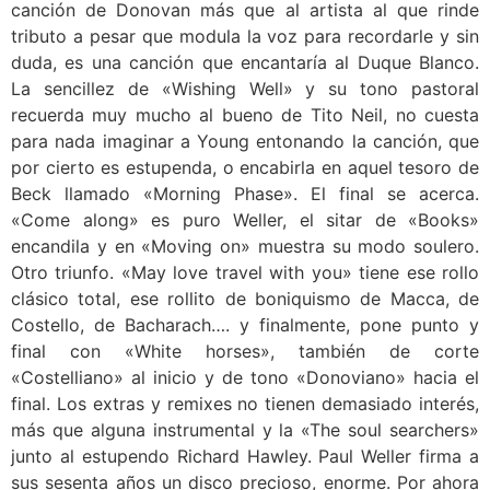
canción de Donovan más que al artista al que rinde
tributo a pesar que modula la voz para recordarle y sin
duda, es una canción que encantaría al Duque Blanco.
La sencillez de «Wishing Well» y su tono pastoral
recuerda muy mucho al bueno de Tito Neil, no cuesta
para nada imaginar a Young entonando la canción, que
por cierto es estupenda, o encabirla en aquel tesoro de
Beck llamado «Morning Phase». El final se acerca.
«Come along» es puro Weller, el sitar de «Books»
encandila y en «Moving on» muestra su modo soulero.
Otro triunfo. «May love travel with you» tiene ese rollo
clásico total, ese rollito de boniquismo de Macca, de
Costello, de Bacharach…. y finalmente, pone punto y
final con «White horses», también de corte
«Costelliano» al inicio y de tono «Donoviano» hacia el
final. Los extras y remixes no tienen demasiado interés,
más que alguna instrumental y la «The soul searchers»
junto al estupendo Richard Hawley. Paul Weller firma a
sus sesenta años un disco precioso, enorme. Por ahora