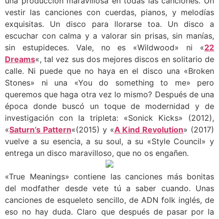
una producción maravillosa en todas las canciones. Un
vestir las canciones con cuerdas, pianos, y melodías
exquisitas. Un disco para llorarse toa. Un disco a
escuchar con calma y a valorar sin prisas, sin manías,
sin estupideces. Vale, no es «Wildwood» ni «
22
Dreams
«, tal vez sus dos mejores discos en solitario de
calle. Ni puede que no haya en el disco una «Broken
Stones» ni una «You do something to me» pero
queremos que haga otra vez lo mismo? Después de una
época donde buscó un toque de modernidad y de
investigación con la tripleta: «Sonick Kicks» (2012),
«
Saturn’s Pattern
«(2015) y «
A Kind Revolution
» (2017)
vuelve a su esencia, a su soul, a su «Style Council» y
entrega un disco maravilloso, que no os engañen.
«True Meanings» contiene las canciones más bonitas
del modfather desde vete tú a saber cuando. Unas
canciones de esqueleto sencillo, de ADN folk inglés, de
eso no hay duda. Claro que después de pasar por la