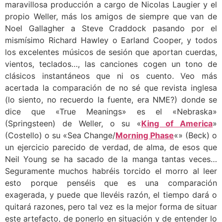
maravillosa producción a cargo de Nicolas Laugier y el
propio Weller, más los amigos de siempre que van de
Noel Gallagher a Steve Craddock pasando por el
mismísimo Richard Hawley o Earland Cooper, y todos
los excelentes músicos de sesión que aportan cuerdas,
vientos, teclados…, las canciones cogen un tono de
clásicos instantáneos que ni os cuento. Veo más
acertada la comparación de no sé que revista inglesa
(lo siento, no recuerdo la fuente, era NME?) donde se
dice que «True Meanings» es el «Nebraska»
(Springsteen) de Weller, o su «
King of America
»
(Costello) o su «Sea Change/
Morning Phase
«» (Beck) o
un ejercicio parecido de verdad, de alma, de esos que
Neil Young se ha sacado de la manga tantas veces…
Seguramente muchos habréis torcido el morro al leer
esto porque penséis que es una comparación
exagerada, y puede que llevéis razón, el tiempo dará o
quitará razones, pero tal vez es la mejor forma de situar
este artefacto, de ponerlo en situación y de entender lo