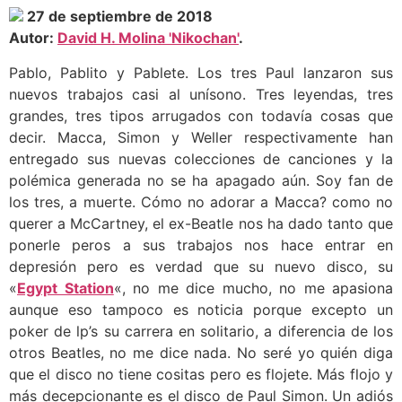
27 de septiembre de 2018
Autor:
David H. Molina 'Nikochan'
.
Pablo, Pablito y Pablete. Los tres Paul lanzaron sus
nuevos trabajos casi al unísono. Tres leyendas, tres
grandes, tres tipos arrugados con todavía cosas que
decir. Macca, Simon y Weller respectivamente han
entregado sus nuevas colecciones de canciones y la
polémica generada no se ha apagado aún. Soy fan de
los tres, a muerte. Cómo no adorar a Macca? como no
querer a McCartney, el ex-Beatle nos ha dado tanto que
ponerle peros a sus trabajos nos hace entrar en
depresión pero es verdad que su nuevo disco, su
«
Egypt Station
«, no me dice mucho, no me apasiona
aunque eso tampoco es noticia porque excepto un
poker de lp’s su carrera en solitario, a diferencia de los
otros Beatles, no me dice nada. No seré yo quién diga
que el disco no tiene cositas pero es flojete. Más flojo y
más decepcionante es el disco de Paul Simon. Un adiós