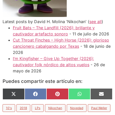
Latest posts by David H. Molina 'Nikochan'
(
see all
)
Fruit Bats – The Landfill (2026): brillante y
cautivador artefacto sonoro
- 11 de julio de 2026
Cut Throat Finches – High Horse (2026): glorioso
cancionero cabalgando por Texas
- 18 de junio de
2026
I’m Kingfisher – Give Up Together (2026):
cautivador folk nórdico de altos vuelos
- 26 de
mayo de 2026
Puedes compartir este artículo en:
X
Facebook
Pinterest
WhatsApp
Email
(Twitter)
10's
2018
LPs
Nikochan
Novedad
Paul Weller