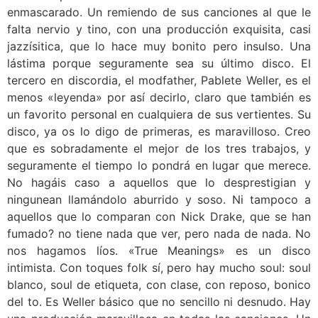
enmascarado. Un remiendo de sus canciones al que le
falta nervio y tino, con una producción exquisita, casi
jazzísitica, que lo hace muy bonito pero insulso. Una
lástima porque seguramente sea su último disco. El
tercero en discordia, el modfather, Pablete Weller, es el
menos «leyenda» por así decirlo, claro que también es
un favorito personal en cualquiera de sus vertientes. Su
disco, ya os lo digo de primeras, es maravilloso. Creo
que es sobradamente el mejor de los tres trabajos, y
seguramente el tiempo lo pondrá en lugar que merece.
No hagáis caso a aquellos que lo desprestigian y
ningunean llamándolo aburrido y soso. Ni tampoco a
aquellos que lo comparan con Nick Drake, que se han
fumado? no tiene nada que ver, pero nada de nada. No
nos hagamos líos. «True Meanings» es un disco
intimista. Con toques folk sí, pero hay mucho soul: soul
blanco, soul de etiqueta, con clase, con reposo, bonico
del to. Es Weller básico que no sencillo ni desnudo. Hay