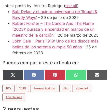
Latest posts by Joserra Rodrigo
(
see all
)
Bob Dylan y el quinto aniversario de ‘Rough &
Rowdy Ways’
- 20 de junio de 2025
Robert Forster – The Candle And The Flame
(2023): pureza y sinceridad en manos de un
maestro de la canción
- 20 de marzo de 2023
John Cale – Paris 1919: Uno de los discos más
bellos de los setenta cumple 50 años
- 25 de
febrero de 2023
Puedes compartir este artículo en:
X
Facebook
Pinterest
WhatsApp
Email
(Twitter)
10's
2019
Joserra Rodrigo
LPs
Novedad
The Delines
2 respuestas