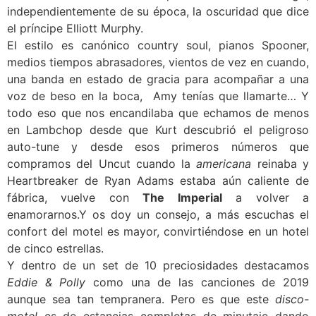
independientemente de su época, la oscuridad que dice
el príncipe Elliott Murphy.
El estilo es canónico country soul, pianos Spooner,
medios tiempos abrasadores, vientos de vez en cuando,
una banda en estado de gracia para acompañar a una
voz de beso en la boca, Amy tenías que llamarte… Y
todo eso que nos encandilaba que echamos de menos
en Lambchop desde que Kurt descubrió el peligroso
auto-tune y desde esos primeros números que
compramos del Uncut cuando la
americana
reinaba y
Heartbreaker de Ryan Adams estaba aún caliente de
fábrica, vuelve con
The Imperial
a volver a
enamorarnos.Y os doy un consejo, a más escuchas el
confort del motel es mayor, convirtiéndose en un hotel
de cinco estrellas.
Y dentro de un set de 10 preciosidades destacamos
Eddie & Polly
como una de las canciones de 2019
aunque sea tan tempranera. Pero es que este
disco-
motel
es de estancias completas de minutaje dando