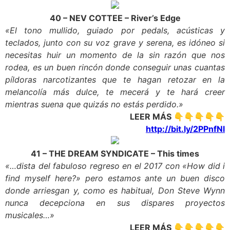
40 – NEV COTTEE – River’s Edge
«El tono mullido, guiado por pedals, acústicas y
teclados, junto con su voz grave y serena, es idóneo si
necesitas huir un momento de la sin razón que nos
rodea, es un buen rincón donde conseguir unas cuantas
píldoras narcotizantes que te hagan retozar en la
melancolía más dulce, te mecerá y te hará creer
mientras suena que quizás no estás perdido.»
LEER MÁS 👇👇👇👇👇
http://bit.ly/2PPnfNl
41 – THE DREAM SYNDICATE – This times
«…dista del fabuloso regreso en el 2017 con «How did i
find myself here?» pero estamos ante un buen disco
donde arriesgan y, como es habitual, Don Steve Wynn
nunca decepciona en sus dispares proyectos
musicales…»
LEER MÁS 👇👇👇👇👇