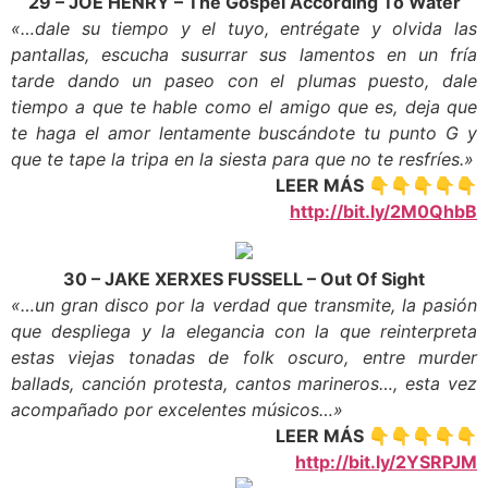
29 – JOE HENRY – The Gospel According To Water
«…dale su tiempo y el tuyo, entrégate y olvida las
pantallas, escucha susurrar sus lamentos en un fría
tarde dando un paseo con el plumas puesto, dale
tiempo a que te hable como el amigo que es, deja que
te haga el amor lentamente buscándote tu punto G y
que te tape la tripa en la siesta para que no te resfríes.»
LEER MÁS 👇👇👇👇👇
http://bit.ly/2M0QhbB
30 – JAKE XERXES FUSSELL – Out Of Sight
«…un gran disco por la verdad que transmite, la pasión
que despliega y la elegancia con la que reinterpreta
estas viejas tonadas de folk oscuro, entre murder
ballads, canción protesta, cantos marineros…, esta vez
acompañado por excelentes músicos…»
LEER MÁS 👇👇👇👇👇
http://bit.ly/2YSRPJM