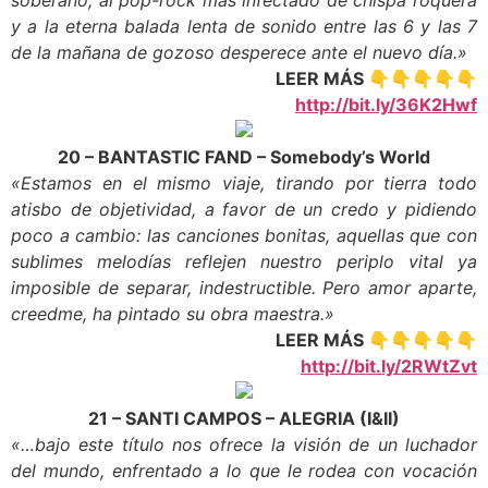
soberano, al pop-rock más infectado de chispa roquera
y a la eterna balada lenta de sonido entre las 6 y las 7
de la mañana de gozoso desperece ante el nuevo día.»
LEER MÁS 👇👇👇👇👇
http://bit.ly/36K2Hwf
20 – BANTASTIC FAND – Somebody’s World
«Estamos en el mismo viaje, tirando por tierra todo
atisbo de objetividad, a favor de un credo y pidiendo
poco a cambio: las canciones bonitas, aquellas que con
sublimes melodías reflejen nuestro periplo vital ya
imposible de separar, indestructible. Pero amor aparte,
creedme, ha pintado su obra maestra.»
LEER MÁS 👇👇👇👇👇
http://bit.ly/2RWtZvt
21 – SANTI CAMPOS – ALEGRIA (I&II)
«…bajo este título nos ofrece la visión de un luchador
del mundo, enfrentado a lo que le rodea con vocación