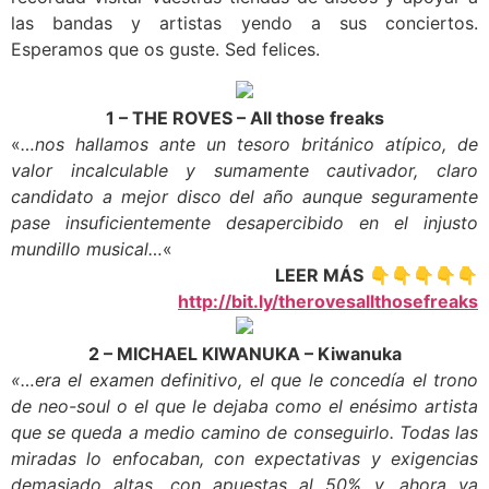
las bandas y artistas yendo a sus conciertos.
Esperamos que os guste. Sed felices.
1 – THE ROVES – All those freaks
«
…nos hallamos ante un tesoro británico atípico, de
valor incalculable y sumamente cautivador, claro
candidato a mejor disco del año aunque seguramente
pase insuficientemente desapercibido en el injusto
mundillo musical…
«
LEER MÁS
👇👇👇👇👇
http://bit.ly/therovesallthosefreaks
2 – MICHAEL KIWANUKA – Kiwanuka
«…era el examen definitivo, el que le concedía el trono
de neo-soul o el que le dejaba como el enésimo artista
que se queda a medio camino de conseguirlo. Todas las
miradas lo enfocaban, con expectativas y exigencias
demasiado altas, con apuestas al 50% y, ahora ya