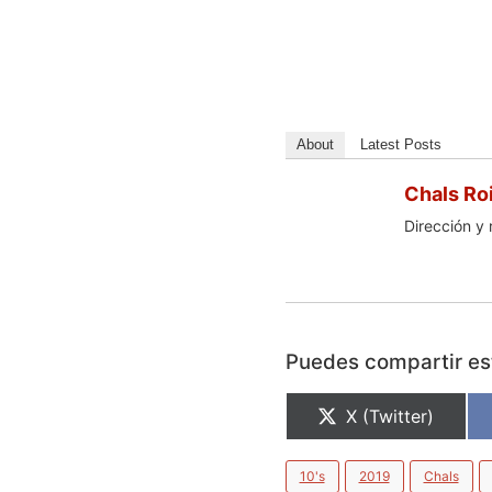
About
Latest Posts
Chals Ro
Dirección y 
Puedes compartir est
X (Twitter)
10's
2019
Chals