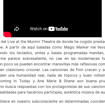
 del Live at the Murmrr Theatre de donde he cogido presta
be. A partir de aquí baladas como Magic Marker me llev
uando los teclados, sintes y bases programadas manda
 me parece sobresaliente, no cae en las moderneces ha
 un poco se pueden encontrar maravillas más reflexivas com
n clasicismo crooner. Las canciones de Finn crecen y se
den una humanidad real, nada de tópicos y buen rollism
Coming In Today y Ane Marie & Shane son buena prue
n no busca respuestas con los protagonistas de sus cancio
realidades para hacernos partícipes, auténtica música de aut
lece en nuestro subconsciente en determinadas coordena