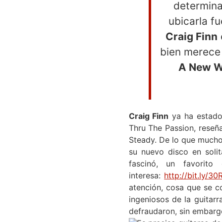
determina
ubicarla f
Craig Finn
bien merece
A New W
Craig Finn
ya ha estado
Thru The Passion, reseña
Steady. De lo que mucho
su nuevo disco en solit
fascinó, un favorit
interesa:
http://bit.ly/30
atención, cosa que se co
ingeniosos de la guitar
defraudaron, sin embargo