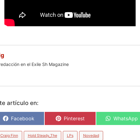
ig
redacción en el Exile Sh Magazine
e artículo en:
Facebook
Pinterest
WhatsApp
Craig Finn
Hold Steady_The
LPs
Novedad