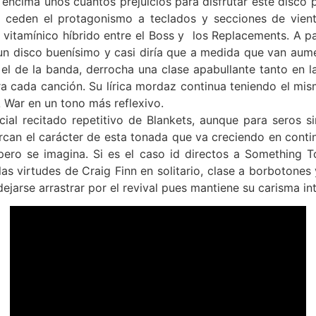
 encima unos cuantos prejuicios para disfrutar este disco 
s ceden el protagonismo a teclados y secciones de vient
k vitamínico híbrido entre el Boss y los Replacements. A p
n disco buenísimo y casi diría que a medida que van au
l de la banda, derrocha una clase apabullante tanto en l
ra cada canción. Su lírica mordaz continua teniendo el mis
 War en un tono más reflexivo.
cial recitado repetitivo de Blankets, aunque para seros si
rcan el carácter de esta tonada que va creciendo en conti
pero se imagina. Si es el caso id directos a Something 
s virtudes de Craig Finn en solitario, clase a borbotones
dejarse arrastrar por el revival pues mantiene su carisma in