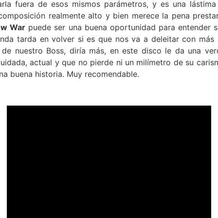
carla fuera de esos mismos parámetros, y es una lástim
composición realmente alto y bien merece la pena prest
ew War
puede ser una buena oportunidad para entender su
nda tarda en volver si es que nos va a deleitar con más di
de nuestro Boss, diría más, en este disco le da una ve
idada, actual y que no pierde ni un milímetro de su carism
na buena historia. Muy recomendable.