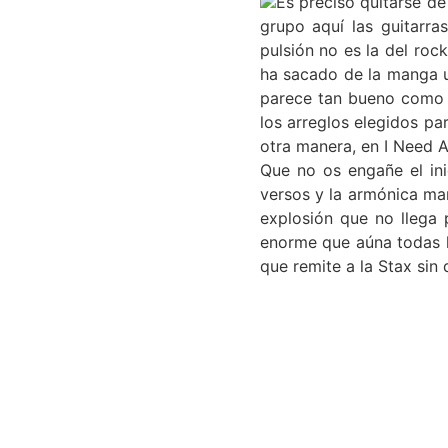
Es preciso quitarse de
grupo aquí las guitarra
pulsión no es la del roc
ha sacado de la manga u
parece tan bueno como e
los arreglos elegidos pa
otra manera, en I Need A
Que no os engañe el ini
versos y la armónica ma
explosión que no llega 
enorme que aúna todas la
que remite a la Stax sin 