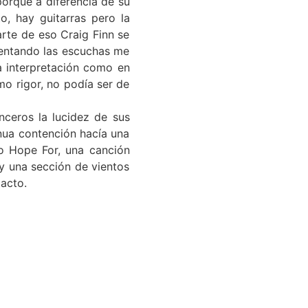
porque a diferencia de su
o, hay guitarras pero la
arte de eso Craig Finn se
mentando las escuchas me
a interpretación como en
mo rigor, no podía ser de
nceros la lucidez de sus
nua contención hacía una
To Hope For, una canción
 y una sección de vientos
tacto.