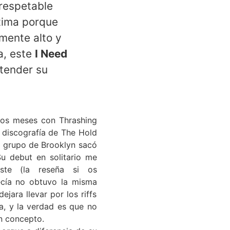
 respetable
tima porque
mente alto y
a, este
I Need
tender su
mos meses con Thrashing
a discografía de The Hold
l grupo de Brooklyn sacó
Su debut en solitario me
ste (la reseña si os
cía no obtuvo la misma
jara llevar por los riffs
a, y la verdad es que no
ún concepto.