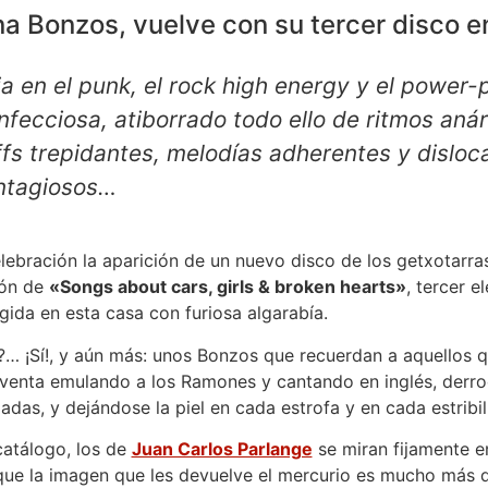
a Bonzos, vuelve con su tercer disco e
ja en el punk, el rock high energy y el power
infecciosa, atiborrado todo ello de ritmos aná
iffs trepidantes, melodías adherentes y disloc
ontagiosos…
lebración la aparición de un nuevo disco de los getxotarr
ión de
«Songs about cars, girls & broken hearts»
, tercer e
gida en esta casa con furiosa algarabía.
… ¡Sí!, y aún más: unos Bonzos que recuerdan a aquellos q
venta emulando a los Ramones y cantando en inglés, derro
adas, y dejándose la piel en cada estrofa y en cada estribil
catálogo, los de
Juan Carlos Parlange
se miran fijamente e
que la imagen que les devuelve el mercurio es mucho más 