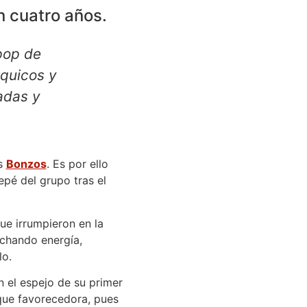
n cuatro años.
-pop de
rquicos y
adas y
as
Bonzos
. Es por ello
lepé del grupo tras el
ue irrumpieron en la
chando energía,
lo.
n el espejo de su primer
que favorecedora, pues