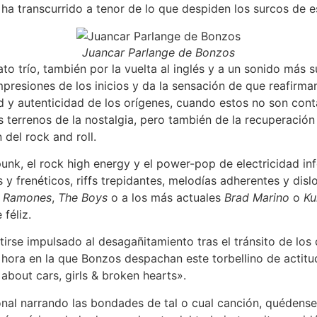
ha transcurrido a tenor de lo que despiden los surcos de e
Juancar Parlange de Bonzos
to trío, también por la vuelta al inglés y a un sonido más 
mpresiones de los inicios y da la sensación de que reafirman
d y autenticidad de los orígenes, cuando estos no son con
 terrenos de la nostalgia, pero también de la recuperación d
del rock and roll.
 punk, el rock high energy y el power-pop de electricidad in
 y frenéticos, riffs trepidantes, melodías adherentes y dislo
a
Ramones
,
The Boys
o a los más actuales
Brad Marino
o
Ku
 féliz.
tirse impulsado al desagañitamiento tras el tránsito de los 
 hora en la que Bonzos despachan este torbellino de actitu
bout cars, girls & broken hearts».
onal narrando las bondades de tal o cual canción, quédens