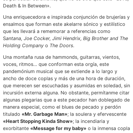
Death & In Between».
Una enriquecedora e inspirada conjunción de brujerías y
ensalmos que forman este akelarre sónico y estilístico
que les llevará a rememorar a referencias como
S
antana, Joe Cocker, Jimi Hendrix, Big Brother and The
Holding Company
o
The Doors
.
Una montaña rusa de hammonds, guitarras, vientos,
voces, ritmos… que conforman esta orgía, este
pandemónium musical que se extiende a lo largo y
ancho de doce coplas y más de una hora de duración,
que merecen ser escuchadas y asumidas en soledad, sin
incursión externa alguna. No obstante, permítanme citar
algunas plegarias que a este pecador han doblegado de
manera especial, como el blues de pecado y perdón
titulado
«Mr. Garbage Man»
; la soulera y efervescente
«Heart Stopping Kinda Show»
; la incendiaria y
exorbitante
«Message for my baby»
o la inmensa copla