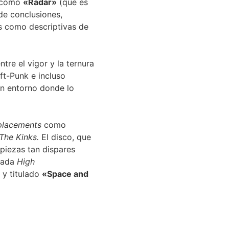
o como
«Radar»
(que es
de conclusiones,
s como descriptivas de
tre el vigor y la ternura
ft-Punk e incluso
n entorno donde lo
placements
como
The Kinks.
El disco, que
piezas tan dispares
onada
High
a y titulado
«Space and