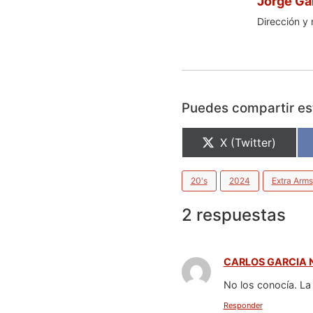
Jorge Ga
Dirección y 
Puedes compartir est
X (Twitter)
20's
2024
Extra Arms
2 respuestas
CARLOS GARCIA 
No los conocía. La
Responder