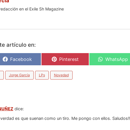
rcía
redacción en el Exile Sh Magazine
e artículo en:
Facebook
Pinterest
WhatsApp
Jorge García
LPs
Novedad
NUÑEZ
dice:
 verdad es que suenan como un tiro. Me pongo con ellos. Saludos!!!