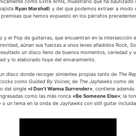
 únicamente como Extra Arms, muestrario que ha bautizad
bajista
Ryan Marshall
) y del que podemos extraer a modo 
premisas que hemos expuesto en los párrafos precedente
y el Pop de guitarras, que encuentran en la intersección en
noridad, aúnan sus fuerzas a unos leves añadidos Rock, So
esultado un disco lleno de buenos momentos, variedad y u
idad y lo elaborado huye del envaramiento.
 un disco donde recoger simientes propias tanto de
The Re
cocks
como
Guided By Voices
; de
The Jayhawks
como de
o del single
«I Don’t Wanna Surrender»
, contiene además 
ngrasadas como las más ronca
«Be Someone Else»
; la t
»
o un tema en la onda de
Jayhawks
con still guitar incluid