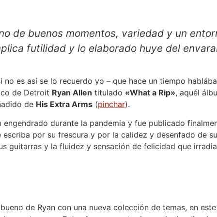
eno de buenos momentos, variedad y un entor
mplica futilidad y lo elaborado huye del envar
si no es así se lo recuerdo yo – que hace un tiempo hablá
ico de Detroit
Ryan Allen
titulado
«What a Rip»
, aquél álb
ñadido de
His Extra Arms
(
pinchar
).
m engendrado durante la pandemia y fue publicado finalme
e escriba por su frescura y por la calidez y desenfado de su
s guitarras y la fluidez y sensación de felicidad que irradi
 bueno de Ryan con una nueva colección de temas, en este 