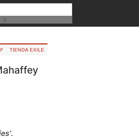
FF
TIENDA EXILE
Mahaffey
es’
.