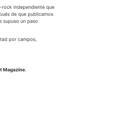
lk-rock independiente que
espués de que publicamos
 supuso un paso
rtad por campos,
SH Magazine
.