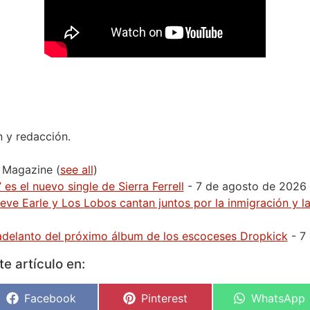
n y redacción.
H Magazine
(
see all
)
 es el nuevo single de Sierra Ferrell
- 7 de agosto de 2026
Steve Earle y Los Lobos cantan juntos por la inmigración y 
r adelanto del próximo álbum de los escoceses Dropkick
- 7
e artículo en:
Facebook
Pinterest
WhatsApp