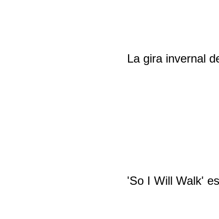
La gira invernal d
'So I Will Walk' 