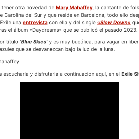
 tener otra novedad de
Mary Mahaffey
, la cantante de fo
e Carolina del Sur y que reside en Barcelona, todo ello d
 Exile una
entrevista
con ella y del single
«Slow Down»
que
tras el álbum «Daydreams» que se publicó el pasado 2023.
or título
‘Blue Skies’
y es muy bucólica, para vagar en libe
azules que se desvanezcan bajo la luz de la luna.
escucharla y disfrutarla a continuación aquí, en el
Exile 