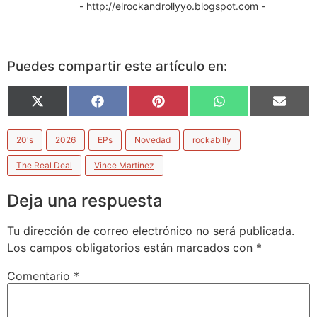
- http://elrockandrollyyo.blogspot.com -
Puedes compartir este artículo en:
X
Facebook
Pinterest
WhatsApp
Email
(Twitter)
20's
2026
EPs
Novedad
rockabilly
The Real Deal
Vince Martínez
Deja una respuesta
Tu dirección de correo electrónico no será publicada.
Los campos obligatorios están marcados con
*
Comentario
*