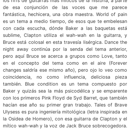
los riffs de guitarras más míticos de la historia, a parte
de esa conjunción de las voces que me parece
fantástica, hechicera, una obra maestra. World of pain
es un tema a medio tiempo, de esos que te embelesan
con cada escucha, dónde Baker a las baquetas está
sublime, Clapton utiliza el wah-wah en la guitarra, y
Bruce está colosal en esta travesía lisérgica. Dance the
night away continúa por la senda del tema anterior,
pero aquí Bruce se acerca a grupos como Love, tanto
en el concepto del tema como en el aire (Forever
changes saldría ese mismo año), pero ojo lo veo como
coincidencia, no como influencia, deliciosa pieza
también. Blue condition es un tema compuesto por
Baker y quizás sea la más psicodélica y se emparente
con los primeros Pink Floyd de Syd Barret, que también
hacían ese año su primer gran trabajo. Tales of Brave
Ulysess es pura ingeniería mitológica (letra inspirada en
la Osidea de Homero), con esa guitarra de Clapton y el
mítico wah-wah y la voz de Jack Bruce sobrecogedora.