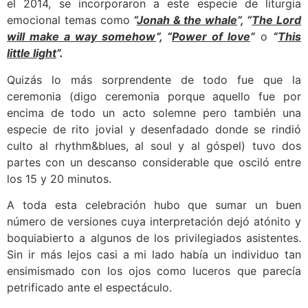
el 2014, se incorporaron a este especie de liturgia
emocional temas como
“
Jonah & the whale
”, “
The Lord
will make a way somehow
”, “
Power of love
”
o
“
This
little light
”.
Quizás lo más sorprendente de todo fue que la
ceremonia (digo ceremonia porque aquello fue por
encima de todo un acto solemne pero también una
especie de rito jovial y desenfadado donde se rindió
culto al rhythm&blues, al soul y al góspel) tuvo dos
partes con un descanso considerable que osciló entre
los 15 y 20 minutos.
A toda esta celebración hubo que sumar un buen
número de versiones cuya interpretación dejó atónito y
boquiabierto a algunos de los privilegiados asistentes.
Sin ir más lejos casi a mi lado había un individuo tan
ensimismado con los ojos como luceros que parecía
petrificado ante el espectáculo.