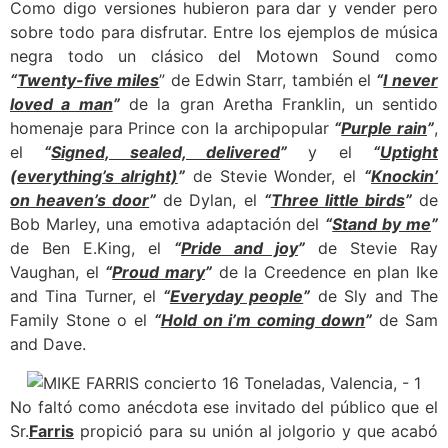
Como digo versiones hubieron para dar y vender pero
sobre todo para disfrutar. Entre los ejemplos de música
negra todo un clásico del Motown Sound como
“
Twenty-five miles
” de Edwin Starr, también el
“
I never
loved a man
”
de la gran Aretha Franklin, un sentido
homenaje para Prince con la archipopular
“
Purple rain
”
,
el
“
Signed, sealed, delivered
”
y el
“
Uptight
(everything’s alright)
”
de Stevie Wonder, el
“
Knockin’
on heaven’s door
”
de Dylan, el
“
Three little birds
”
de
Bob Marley, una emotiva adaptación del
“
Stand by me
”
de Ben E.King, el
“
Pride and joy
”
de Stevie Ray
Vaughan, el
“
Proud mary
”
de la Creedence en plan Ike
and Tina Turner, el
“
Everyday people
”
de Sly and The
Family Stone o el
“
Hold on i’m coming down
”
de Sam
and Dave.
No faltó como anécdota ese invitado del público que el
Sr.
Farris
propició para su unión al jolgorio y que acabó