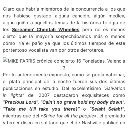
Claro que habría miembros de la concurrencia a los que
nos hubiese gustado alguna canción, álgún medley,
algún guiño a aquellos temas de la histórica trilogía de
los
Screamin’ Cheetah Wheelies
pero no es menos
cierto que la mayoría sospechábamos más o menos
cómo iría el paño ya que los últimos tiempos de este
portentoso vocalista van por otros derroteros.
Por lo anteriormente expuesto, como se podía vaticinar,
el plato principal de la noche fueron sus dos últimas
publicaciones en estudio. Del excelentísimo
“Salvation
in lights”
del 2007 destacaron exquisiteces como
“
Precious Lord
”, “
Cain’t no grave hold my body down
”,
“
Take me (I’ll take you there)
”
o
“
Selah! Selah!
”
,
mientras que del
«Shine for all the people»
, el premiado
y tercer disco en solitario que el de Nashville publicó en