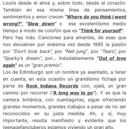
Louris desde el alma y, sobre todo, desde el corazón.
También en esa misma línea de pensamientos,
sentimientos y amor crecen
“
Where do you think i went
wrong?
”, “
Slow down
”
o ese excelentísimo medio
tiempo a modo de colofón que es
“
Think for yourself
”.
Pero hay más. Canciones para amantes, de esas que
nos devuelven por enésima vez desde 1995 la pasión
por
“Don’t look back”,
por
“Neil jung”
, por
“Tears”,
por
“Sparky’s dream”
, por… Indudablemente
“
Out of love
again
”
es un
“gran premio”.
Los de Edimburgo son un nombre ya asentado, a tener
en cuenta, en esta ocasión un grandísimo fichaje por
parte de
Rock Indiana Records
con, ojalá, un gran
camino por recorrer (
“
A long way to go
”
). Y es que la
cantera británica, con cuentagotas, sigue ofreciendo
grandes momentos, grandes trabajos a pesar de no ser
reconocidos en su justa medida. Ah, y sí, muy
importante, resulta manifiesto y evidente que los
teenagefancluberos estamos viviendo un gran año.