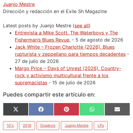
Juanjo Mestre
Dirección y redacción en el Exile Sh Magazine
Latest posts by Juanjo Mestre
(
see all
)
Entrevista a Mike Scott. The Waterboys y The
Fisherman’s Blues Revue.
- 5 de agosto de 2026
Jack White – Frozen Charlotte (2026). Blues
rupturista y zeppeliano para tiempos decadentes
-
27 de julio de 2026
Margo Price – Days of Unrest (2026). Country-
rock y activismo multicultural frente a los
supremacistas
- 15 de julio de 2026
Puedes compartir este artículo en:
X
Facebook
Pinterest
WhatsApp
Email
(Twitter)
10's
2016
Dropkick
Juanjo Mestre
LPs