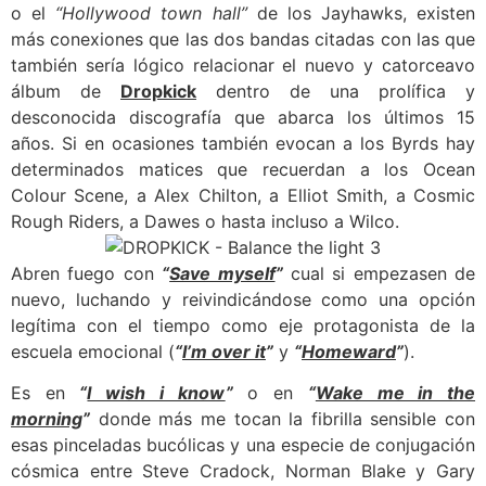
o el
“Hollywood town hall”
de los Jayhawks, existen
más conexiones que las dos bandas citadas con las que
también sería lógico relacionar el nuevo y catorceavo
álbum de
Dropkick
dentro de una prolífica y
desconocida discografía que abarca los últimos 15
años. Si en ocasiones también evocan a los Byrds hay
determinados matices que recuerdan a los Ocean
Colour Scene, a Alex Chilton, a Elliot Smith, a Cosmic
Rough Riders, a Dawes o hasta incluso a Wilco.
Abren fuego con
“
Save myself
”
cual si empezasen de
nuevo, luchando y reivindicándose como una opción
legítima con el tiempo como eje protagonista de la
escuela emocional (
“
I’m over it
”
y
“
Homeward
”
).
Es en
“
I wish i know
”
o en
“
Wake me in the
morning
”
donde más me tocan la fibrilla sensible con
esas pinceladas bucólicas y una especie de conjugación
cósmica entre Steve Cradock, Norman Blake y Gary