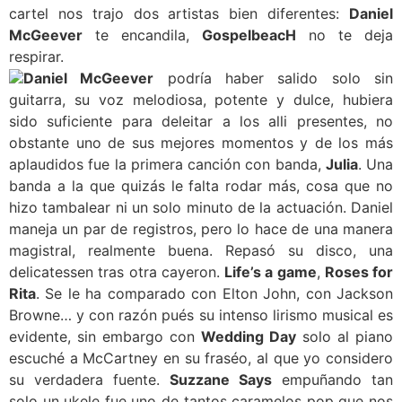
cartel nos trajo dos artistas bien diferentes:
Daniel
McGeever
te encandila,
GospelbeacH
no te deja
respirar.
Daniel McGeever
podría haber salido solo sin
guitarra, su voz melodiosa, potente y dulce, hubiera
sido suficiente para deleitar a los alli presentes, no
obstante uno de sus mejores momentos y de los más
aplaudidos fue la primera canción con banda,
Julia
. Una
banda a la que quizás le falta rodar más, cosa que no
hizo tambalear ni un solo minuto de la actuación. Daniel
maneja un par de registros, pero lo hace de una manera
magistral, realmente buena. Repasó su disco, una
delicatessen tras otra cayeron.
Life’s a game
,
Roses for
Rita
. Se le ha comparado con Elton John, con Jackson
Browne… y con razón pués su intenso lirismo musical es
evidente, sin embargo con
Wedding Day
solo al piano
escuché a McCartney en su fraséo, al que yo considero
su verdadera fuente.
Suzzane Says
empuñando tan
solo un ukele fue uno de tantos caramelos pop que nos