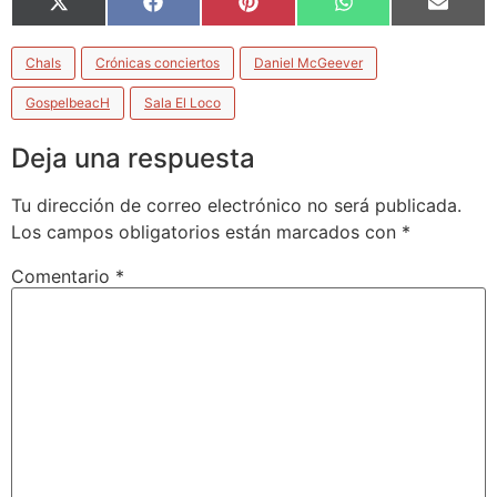
X
Facebook
Pinterest
WhatsApp
Email
(Twitter)
Chals
Crónicas conciertos
Daniel McGeever
GospelbeacH
Sala El Loco
Deja una respuesta
Tu dirección de correo electrónico no será publicada.
Los campos obligatorios están marcados con
*
Comentario
*