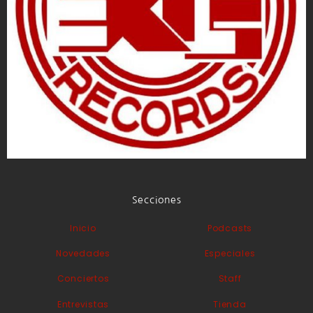
Secciones
Inicio
Podcasts
Novedades
Especiales
Conciertos
Staff
Entrevistas
Tienda