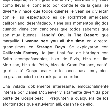
como llevar el concierto por donde le da la gana, se
divierte y hace que todos quienes le vean se diviertan
con él, su espectáculo es de rock’n’roll americano
californiano desenfadado, tiene sus momentos álgidos
cuando viene con canciones que todos sabemos que
son muy buenas,
Hangin’ On
,
In The Desert
, que
maravilla
I wanna see you all the time
en directo,
grandísimos en
Strange Days
. Se explayaron con
California Fantasy
, la jam final fue de hórdago con
Salto acompañándoles, hizo de Elvis, hizo de Jim
Morrison, hizo de Petty, hizo de Gram Parsons, cantó,
gritó, saltó. GospelbeacH te lo hacen pasar muy bien,
un gran concierto de rock para recordar.
Una velada doblemente interesante, emocionalmente
intensa por Daniel McGeever​ y altamente divertida por
parte de GospelbeacH​. Pregunten a cualquiera de los
afortunados que estuvieron allí, darán fe de ello.