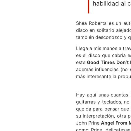
habilidad al 
Shea Roberts es un aut
disco en solitario alej
también desconozco y qu
Llega a mis manos a trav
es el disco que cabría 
este
Good Times Don’t 
además influencias (no
más interesante la propu
Hay aquí unas cuantas 
guitarras y teclados, n
que da para pensar que 
su interpretación, otra 
John Prine
Angel From 
como Prine, delicatess