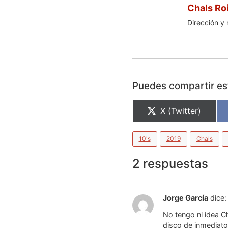
Chals Ro
Dirección y 
Puedes compartir est
X (Twitter)
10's
2019
Chals
2 respuestas
Jorge García
dice:
No tengo ni idea C
disco de inmediato