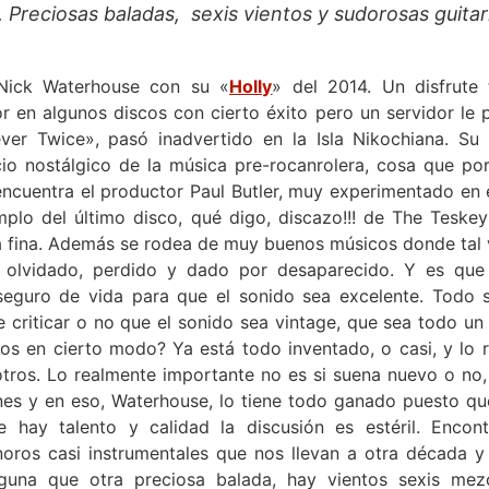
. Preciosas baladas, sexis vientos y sudorosas guit
 Nick Waterhouse con su «
Holly
» del 2014. Un disfrute
 en algunos discos con cierto éxito pero un servidor le pe
ver Twice», pasó inadvertido en la Isla Nikochiana. Su 
io nostálgico de la música pre-rocanrolera, cosa que por 
encuentra el productor Paul Butler, muy experimentado en 
plo del último disco, qué digo, discazo!!! de The Teskey 
a fina. Además se rodea de muy buenos músicos donde tal 
a olvidado, perdido y dado por desaparecido. Y es que
 seguro de vida para que el sonido sea excelente. Todo 
e criticar o no que el sonido sea vintage, que sea todo u
cos en cierto modo? Ya está todo inventado, o casi, y lo 
tros. Lo realmente importante no es si suena nuevo o no,
ones y en eso, Waterhouse, lo tiene todo ganado puesto qu
e hay talento y calidad la discusión es estéril. Encon
noros casi instrumentales que nos llevan a otra década y 
guna que otra preciosa balada, hay vientos sexis mez