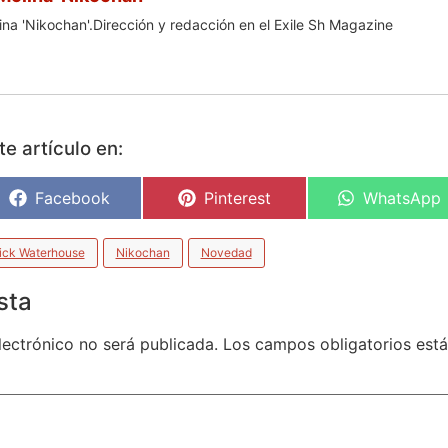
na 'Nikochan'.Dirección y redacción en el Exile Sh Magazine
e artículo en:
Facebook
Pinterest
WhatsApp
ick Waterhouse
Nikochan
Novedad
sta
lectrónico no será publicada.
Los campos obligatorios es