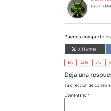
David H.Moli
Puedes compartir est
X (Twitter)
10's
2019
LPs
N
Deja una respue
Tu dirección de correo e
Comentario
*