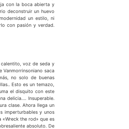
ja con la boca abierta y
rio deconstruir un huevo
modernidad un estilo, ni
rlo con pasión y verdad.
calentito, voz de seda y
ge Vanmorrinsoniano saca
más, no solo de buenas
las.. Esto es un temazo,
uma el disquito con este
a delicia…. Insuperable.
ra clase. Ahora llega un
os imperturbables y unos
a «Wreck the rod» que es
bresaliente absoluto. De