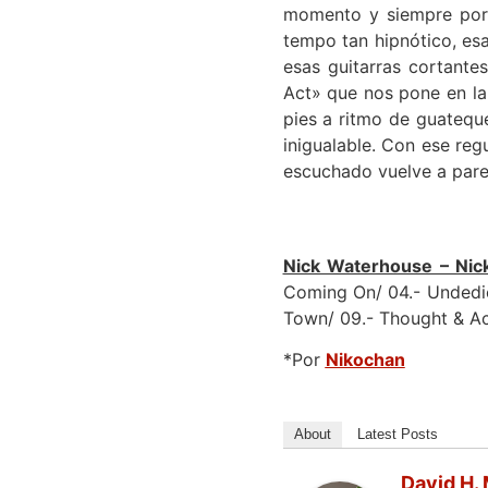
momento y siempre porqu
tempo tan hipnótico, es
esas guitarras cortante
Act» que nos pone en la 
pies a ritmo de guatequ
inigualable. Con ese re
escuchado vuelve a parec
Nick Waterhouse – Nic
Coming On/ 04.- Undedic
Town/ 09.- Thought & Act
*Por
Nikochan
About
Latest Posts
David H. 