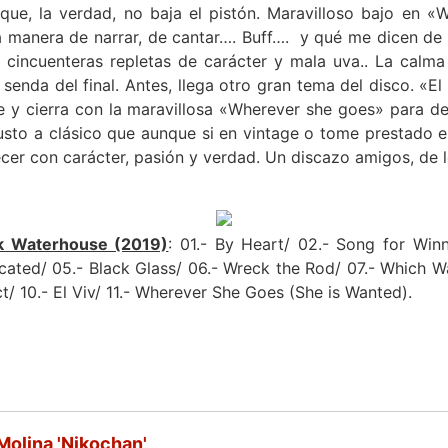
e, la verdad, no baja el pistón. Maravilloso bajo en «
a manera de narrar, de cantar…. Buff…. y qué me dicen d
s cincuenteras repletas de carácter y mala uva.. La calm
senda del final. Antes, llega otro gran tema del disco. «E
e y cierra con la maravillosa «Wherever she goes» para d
gusto a clásico que aunque si en vintage o tome prestado e
er con carácter, pasión y verdad. Un discazo amigos, de l
k Waterhouse (2019)
: 01.- By Heart/ 02.- Song for Winn
ated/ 05.- Black Glass/ 06.- Wreck the Rod/ 07.- Which W
/ 10.- El Viv/ 11.- Wherever She Goes (She is Wanted).
Molina 'Nikochan'