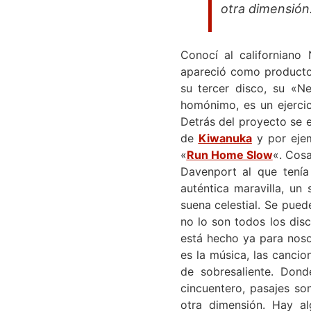
otra dimensión
Conocí al californiano
apareció como productor
su tercer disco, su «Ne
homónimo, es un ejercic
Detrás del proyecto se 
de
Kiwanuka
y por ejem
«
Run Home Slow
«. Cos
Davenport al que tení
auténtica maravilla, un
suena celestial. Se pued
no lo son todos los dis
está hecho ya para noso
es la música, las canci
de sobresaliente. Dond
cincuentero, pasajes so
otra dimensión. Hay al