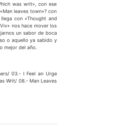
Which was writ», con ese
e «Man leaves town»? con
a llega con «Thought and
l Viv» nos hace mover los
ejarnos un sabor de boca
so o aquello ya sabido y
o mejor del año.
ers/ 03.- I Feel an Urge
as Writ/ 08.- Man Leaves