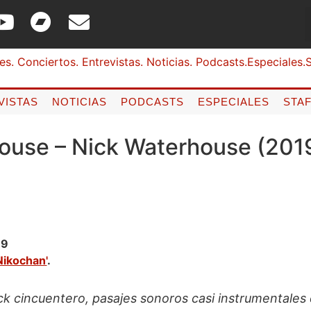
VISTAS
NOTICIAS
PODCASTS
ESPECIALES
STA
ouse – Nick Waterhouse (201
19
Nikochan'
.
ock cincuentero, pasajes sonoros casi instrumentales 