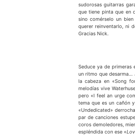
sudorosas guitarras gar
que tiene pinta que en 
sino comérselo un bien 
querer reinventarlo, ni
Gracias Nick.
Seduce ya de primeras e
un ritmo que desarma… J
la cabeza en «Song fo
melodías vive Waterhuse
pero «I feel an urge co
tema que es un cañón y 
«Undedicated» derrocha 
par de canciones estupe
coros demoledores, mien
espléndida con ese «
Lov