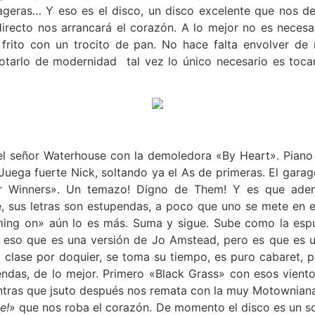
ageras… Y eso es el disco, un disco excelente que nos de
directo nos arrancará el corazón. A lo mejor no es necesa
frito con un trocito de pan. No hace falta envolver de 
 dotarlo de modernidad tal vez lo único necesario es toca
l señor Waterhouse con la demoledora «By Heart». Piano 
uega fuerte Nick, soltando ya el As de primeras. El gara
r Winners». Un temazo! Digno de Them! Y es que ade
, sus letras son estupendas, a poco que uno se mete en el
ming on» aún lo es más. Suma y sigue. Sube como la esp
eso que es una versión de Jo Amstead, pero es que es un
clase por doquier, se toma su tiempo, es puro cabaret, pu
ndas, de lo mejor. Primero «Black Grass» con esos vient
tras que jsuto después nos remata con la muy Motownian
e!
» que nos roba el corazón. De momento el disco es un so