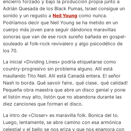
encierro forzado y bajo la producción propia junto a
Adrián Quesada de los Black Pumas, Israel consigue un
sonido y un regusto a
Neil Young
como nunca.
Podríamos decir que Neil Young se ha metido en un
cuerpo más joven para seguir dándonos maravillas
sonoras que van de ese rock sureño bañada en gospel-
souleado al folk-rock revivalero y algo psicodélico de
los 70.
La inicial «Dividing Lines» podría etiquetarse como
country-progresivo sin problema alguno. Allí está
maullando Tito Neil. Allí está Canadá entera. El señor
Nash lo borda. Qué savoir faire.. qué clase.. qué calidad!
Pequeña obra maestra que abre un disco genial y pone
el listón muy alto, listón que no abandona durante las
diez canciones que forman el disco.
La intro de «Closer» es maravilla folk. Bonica del to.
Luego, lentamente, se abre camino con esa armónica
celestial y el bello se nos eriza y que nos enamora con