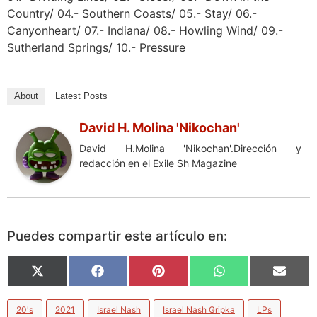
Country/ 04.- Southern Coasts/ 05.- Stay/ 06.-
Canyonheart/ 07.- Indiana/ 08.- Howling Wind/ 09.-
Sutherland Springs/ 10.- Pressure
About
Latest Posts
David H. Molina 'Nikochan'
David H.Molina 'Nikochan'.Dirección y
redacción en el Exile Sh Magazine
Puedes compartir este artículo en:
X
Facebook
Pinterest
WhatsApp
Email
(Twitter)
20's
2021
Israel Nash
Israel Nash Gripka
LPs