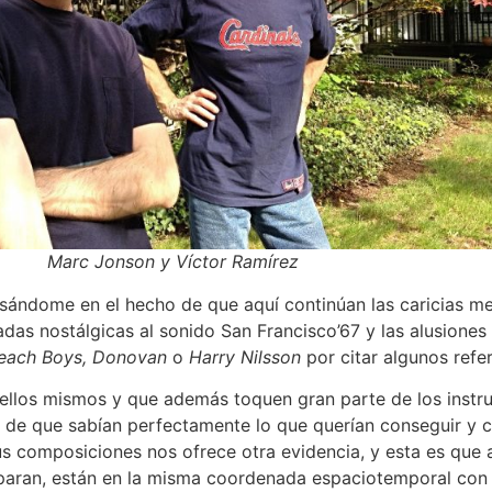
Marc Jonson y Víctor Ramírez
sándome en el hecho de que aquí continúan las caricias mel
radas nostálgicas al sonido San Francisco’67 y las alusiones
 Beach Boys, Donovan
o
Harry Nilsson
por citar algunos refe
ellos mismos y que además toquen gran parte de los instr
ra de que sabían perfectamente lo que querían conseguir y 
 sus composiciones nos ofrece otra evidencia, y esta es qu
eparan, están en la misma coordenada espaciotemporal con 