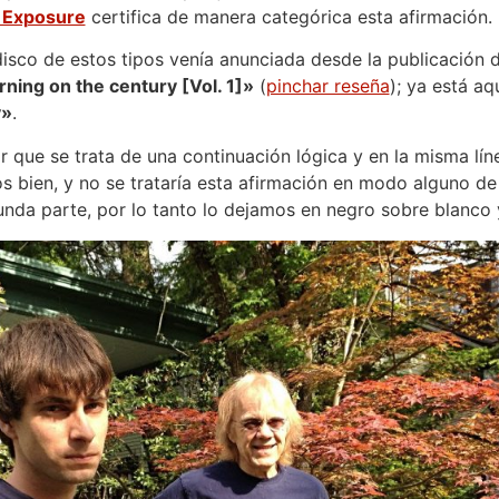
 Exposure
certifica de manera categórica esta afirmación.
isco de estos tipos venía anunciada desde la publicación 
rning on the century [Vol. 1]»
(
pinchar reseña
); ya está aq
y»
.
r que se trata de una continuación lógica y en la misma lín
os bien, y no se trataría esta afirmación en modo alguno de 
nda parte, por lo tanto lo dejamos en negro sobre blanco y