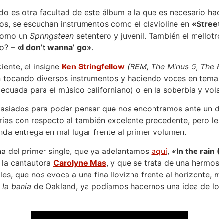
do es otra facultad de este álbum a la que es necesario ha
cos, se escuchan instrumentos como el clavioline en
«Stree
 como un
Springsteen
setentero y juvenil. También el mellot
no? –
«I don’t wanna’ go»
.
ciente, el insigne
Ken Stringfellow
(REM, The Minus 5, The P
ón tocando diversos instrumentos y haciendo voces en tem
cuada para el músico californiano) o en la soberbia y vola
siados para poder pensar que nos encontramos ante un di
ias con respecto al también excelente precedente, pero le
da entrega en mal lugar frente al primer volumen.
ha del primer single, que ya adelantamos
aquí
,
«In the rai
 la cantautora
Carolyne Mas
, y que se trata de una hermo
es, que nos evoca a una fina llovizna frente al horizonte,
 la bahía
de Oakland, ya podíamos hacernos una idea de lo