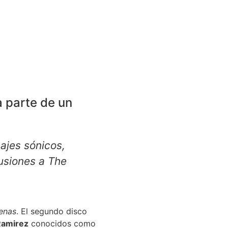
a parte de un
sajes sónicos,
lusiones a The
enas
. El segundo disco
Ramirez
conocidos como