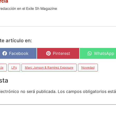
rcía
redacción en el Exile Sh Magazine
e artículo en:
Facebook
Pinterest
WhatsApp
cía
LPs
Marc Jonson & Ramírez Exposure
Novedad
sta
lectrónico no será publicada.
Los campos obligatorios es