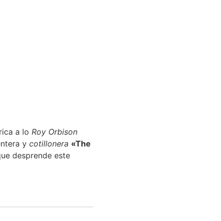
rica a lo
Roy Orbison
entera y
cotillonera
«The
que desprende este