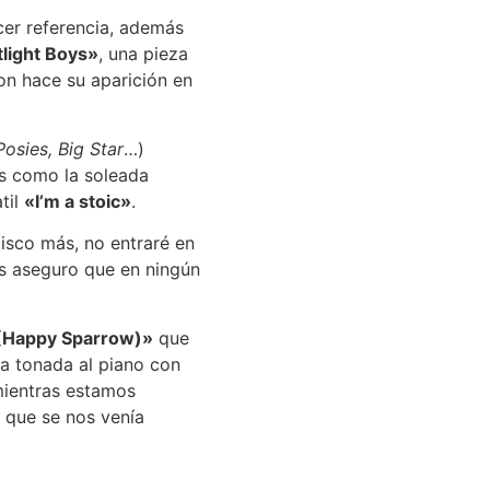
cer referencia, además
tlight Boys»
, una pieza
ron hace su aparición en
osies, Big Star
…)
as como la soleada
til
«I’m a stoic»
.
sco más, no entraré en
s aseguro que en ningún
n (Happy Sparrow)»
que
sa tonada al piano con
 mientras estamos
 que se nos venía