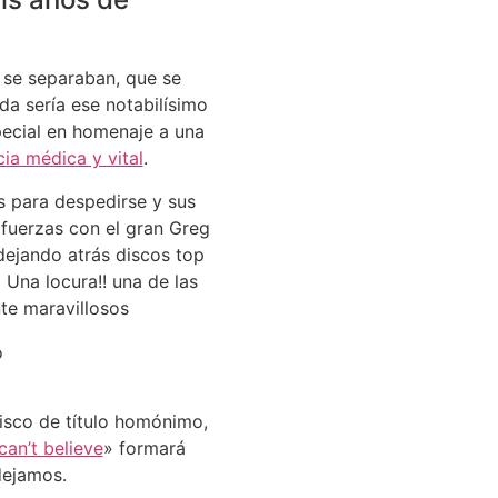
e se separaban, que se
a sería ese notabilísimo
pecial en homenaje a una
ia médica y vital
.
s para despedirse y sus
fuerzas con el gran Greg
dejando atrás discos top
na locura!! una de las
nte maravillosos
disco de título homónimo,
 can’t believe
» formará
dejamos.