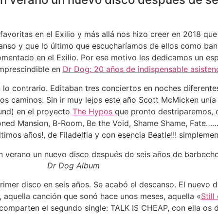
avoritas en el Exilio y más allá nos hizo creer en 2018 qu
nso y que lo último que escucharíamos de ellos como band
omentado en el Exilio. Por ese motivo les dedicamos un es
imprescindible en
Dr Dog: 20 años de indispensable asistenc
 lo contrario. Editaban tres conciertos en noches diferente
 caminos. Sin ir muy lejos este año Scott McMicken unía 
und) en el proyecto
The Hypos
que pronto destriparemos, 
ed Mansion, B-Room, Be the Void, Shame Shame, Fate…… U
timos años!, de Filadelfia y con esencia Beatle!!! simpleme
Dr Dog Album
rimer disco en seis años. Se acabó el descanso. El nuevo 
sí, aquella canción que sonó hace unos meses, aquella «
Still
 comparten el segundo single: TALK IS CHEAP, con ella os 