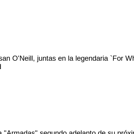
an O'Neill, juntas en la legendaria `For Wh
d
ta "Armadas" segundo adelanto de su próxi