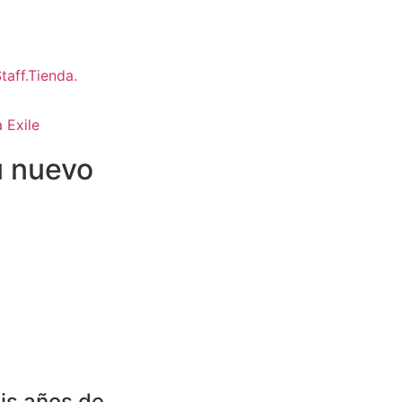
 Exile
u nuevo
is años de