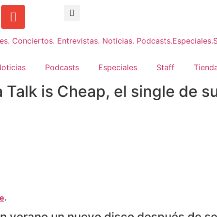
oticias
Podcasts
Especiales
Staff
Tienda
 Talk is Cheap, el single de s
ne
.
en verano un nuevo disco después de se