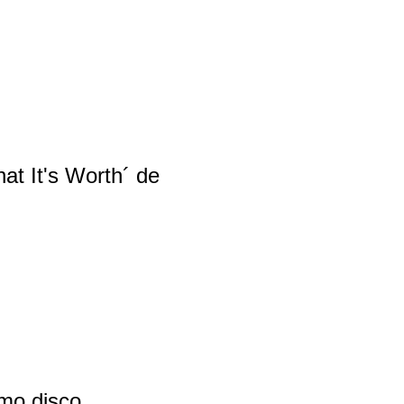
at It's Worth´ de
mo disco.