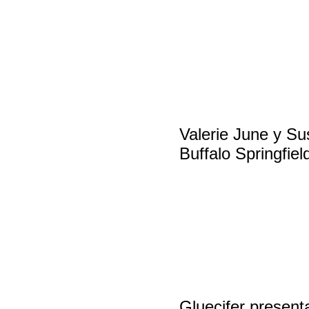
Valerie June y Sus
Buffalo Springfiel
Gluecifer presen