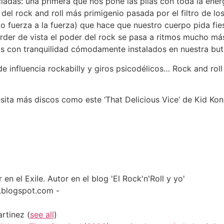
iadas: una primera que nos pone las pilas con toda la ener
del rock and roll más primigenio pasada por el filtro de los
 fuerza a la fuerza) que hace que nuestro cuerpo pida fies
rder de vista el poder del rock se pasa a ritmos mucho má
llos con tranquilidad cómodamente instalados en nuestra but
e influencia rockabilly y giros psicodélicos… Rock and ro
ita más discos como este ‘That Delicious Vice’ de Kid Ko
en el Exile. Autor en el blog 'El Rock'n'Roll y yo'
o.blogspot.com -
artinez
(
see all
)