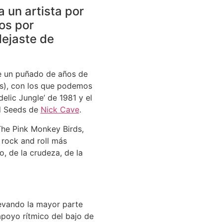
 un artista por
os por
dejaste de
nte un puñado de años de
os), con los que podemos
elic Jungle’ de 1981 y el
ad Seeds de
Nick Cave
.
The Pink Monkey Birds,
 rock and roll más
, de la crudeza, de la
levando la mayor parte
apoyo rítmico del bajo de