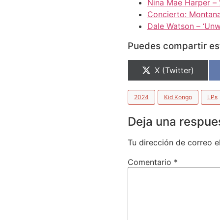
Nina Mae Harper – 
Concierto: Montan
Dale Watson – ‘Unwa
Puedes compartir est
X (Twitter)
2024
Kid Kongo
LPs
Deja una respue
Tu dirección de correo e
Comentario
*