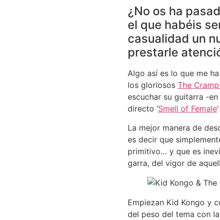
¿No os ha pasado
el que habéis se
casualidad un n
prestarle atenci
Algo así es lo que me h
los gloriosos
The Cramp
escuchar su guitarra -en
directo ‘
Smell of Female
La mejor manera de descr
es decir que simplemente
primitivo… y que es ine
garra, del vigor de aque
Empiezan Kid Kongo y com
del peso del tema con la