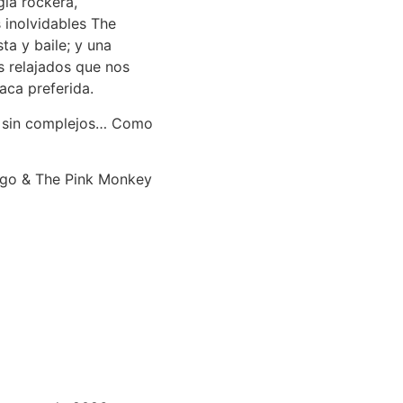
gía rockera,
 inolvidables The
ta y baile; y una
s relajados que nos
aca preferida.
ll sin complejos… Como
ngo & The Pink Monkey