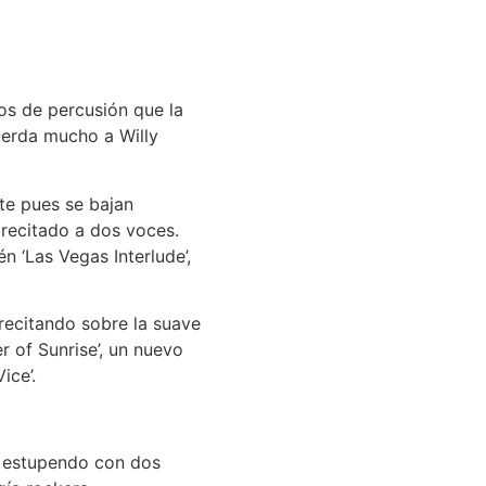
os de percusión que la
uerda mucho a Willy
te pues se bajan
 recitado a dos voces.
n ‘Las Vegas Interlude’,
 recitando sobre la suave
r of Sunrise’, un nuevo
ice’.
m estupendo con dos