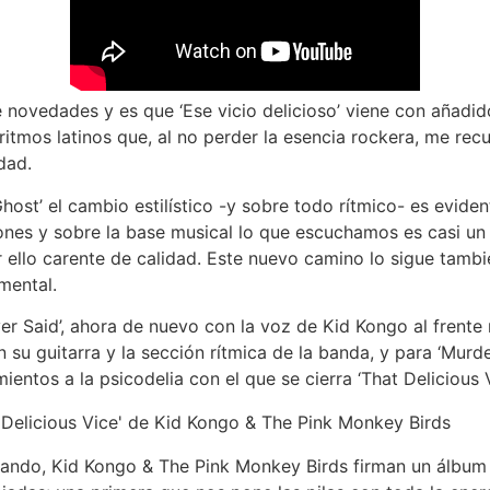
e novedades y es que ‘Ese vicio delicioso’ viene con añadid
itmos latinos que, al no perder la esencia rockera, me rec
dad.
ost’ el cambio estilístico -y sobre todo rítmico- es eviden
iones y sobre la base musical lo que escuchamos es casi un
r ello carente de calidad. Este nuevo camino lo sigue tambié
mental.
er Said’, ahora de nuevo con la voz de Kid Kongo al frente
su guitarra y la sección rítmica de la banda, y para ‘Murde
entos a la psicodelia con el que se cierra ‘That Delicious V
ando, Kid Kongo & The Pink Monkey Birds firman un álbu