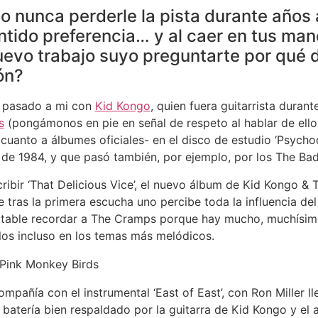
 nunca perderle la pista durante años a
ntido preferencia… y al caer en tus man
uevo trabajo suyo preguntarte por qué 
ón?
a pasado a mi con
Kid Kongo
, quien fuera guitarrista dura
s
(pongámonos en pie en señal de respeto al hablar de ell
 cuanto a álbumes oficiales- en el disco de estudio ‘Psychod
‘ de 1984, y que pasó también, por ejemplo, por los The B
ibir ‘That Delicious Vice’, el nuevo álbum de Kid Kongo & 
 tras la primera escucha uno percibe toda la influencia del
vitable recordar a The Cramps porque hay mucho, muchísimo
llos incluso en los temas más melódicos.
pañía con el instrumental ‘East of East’, con Ron Miller l
 batería bien respaldado por la guitarra de Kid Kongo y el 