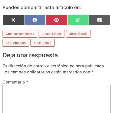
Puedes compartir este artículo en:
X
Facebook
Pinterest
WhatsApp
Email
(Twitter)
Crónicas conciertos
Jesper Lindell
Jorge García
Kafe Antzokia
Kutxa Beltza
Deja una respuesta
Tu dirección de correo electrónico no será publicada.
Los campos obligatorios están marcados con
*
Comentario
*