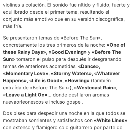
violines a colación. El sonido fue nítido y fluido, fuerte y
equilibrado desde el primer tema, resultando el
conjunto más emotivo que en su versión discográfica,
más fría.
Se presentaron temas de «Before The Sun»,
concretamente los tres primeros de la noche:
«One of
these Rainy Days», «Good Evening»
y
«Before The
Sun»
tomaron el pulso para después ir desgranando
temas de anteriores acometidas:
«Dance»,
«Momentary Love», «Stormy Waters», «Whatever
Happens», «Life is Good», «Howling»
(también
extraída de «Before The Sun»)
, «Westcoast Rain»,
«Leave a Light On»
… donde desfilaron aromas
nuevaorleonescos e incluso gospel.
Dos bises para despedir una noche en la que todos se
mostraban sonrientes y satisfechos con
«White Lines»
con extenso y flamígero solo guitarrero por parte de