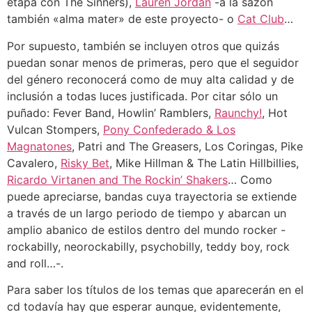
etapa con The Sinners),
Lauren Jordán
-a la sazón
también «alma mater» de este proyecto- o
Cat Club
…
Por supuesto, también se incluyen otros que quizás
puedan sonar menos de primeras, pero que el seguidor
del género reconocerá como de muy alta calidad y de
inclusión a todas luces justificada. Por citar sólo un
puñado: Fever Band, Howlin’ Ramblers,
Raunchy!
, Hot
Vulcan Stompers,
Pony Confederado & Los
Magnatones
, Patri and The Greasers, Los Coringas, Pike
Cavalero,
Risky Bet
, Mike Hillman & The Latin Hillbillies,
Ricardo Virtanen and The Rockin’ Shakers
… Como
puede apreciarse, bandas cuya trayectoria se extiende
a través de un largo periodo de tiempo y abarcan un
amplio abanico de estilos dentro del mundo rocker -
rockabilly, neorockabilly, psychobilly, teddy boy, rock
and roll…-.
Para saber los títulos de los temas que aparecerán en el
cd todavía hay que esperar aunque, evidentemente,