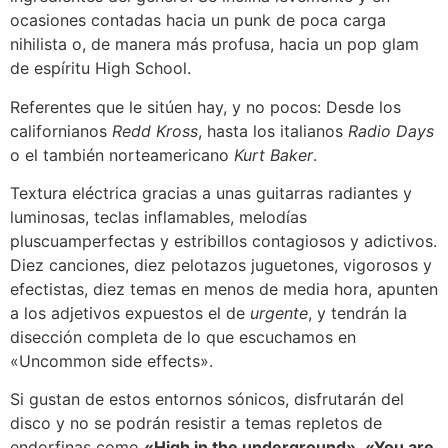
ocasiones contadas hacia un punk de poca carga
nihilista o, de manera más profusa, hacia un pop glam
de espíritu High School.
Referentes que le sitúen hay, y no pocos: Desde los
californianos
Redd Kross
, hasta los italianos
Radio Days
o el también norteamericano
Kurt Baker
.
Textura eléctrica gracias a unas guitarras radiantes y
luminosas, teclas inflamables, melodías
pluscuamperfectas y estribillos contagiosos y adictivos.
Diez canciones, diez pelotazos juguetones, vigorosos y
efectistas, diez temas en menos de media hora, apunten
a los adjetivos expuestos el de
urgente
, y tendrán la
disección completa de lo que escuchamos en
«Uncommon side effects».
Si gustan de estos entornos sónicos, disfrutarán del
disco y no se podrán resistir a temas repletos de
endorfinas como
«High in the underground»
,
«You are