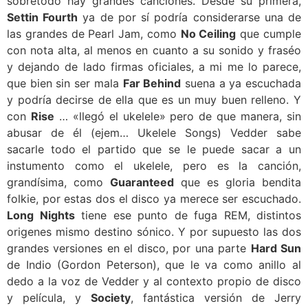
sobretodo hay grandes canciones. Desde su primera,
Settin Fourth
ya de por sí podría considerarse una de
las grandes de Pearl Jam, como
No Ceiling
que cumple
con nota alta, al menos en cuanto a su sonido y fraséo
y dejando de lado firmas oficiales, a mi me lo parece,
que bien sin ser mala
Far Behind
suena a ya escuchada
y podría decirse de ella que es un muy buen relleno. Y
con
Rise
… «llegó el ukelele» pero de que manera, sin
abusar de él (ejem… Ukelele Songs) Vedder sabe
sacarle todo el partido que se le puede sacar a un
instumento como el ukelele, pero es la canción,
grandísima, como
Guaranteed
que es gloria bendita
folkie, por estas dos el disco ya merece ser escuchado.
Long Nights
tiene ese punto de fuga REM, distintos
origenes mismo destino sónico. Y por supuesto las dos
grandes versiones en el disco, por una parte
Hard Sun
de Indio (Gordon Peterson), que le va como anillo al
dedo a la voz de Vedder y al contexto propio de disco
y película, y
Society
, fantástica versión de Jerry