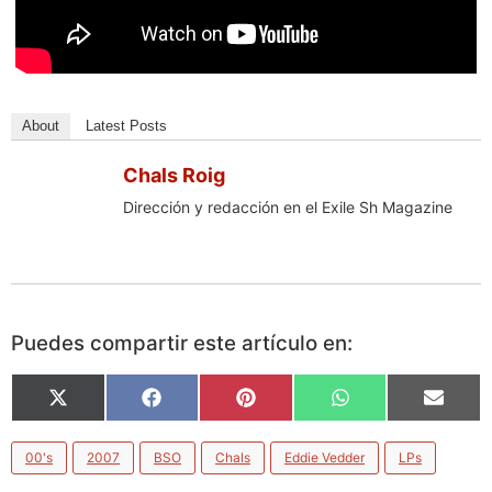
About
Latest Posts
Chals Roig
Dirección y redacción en el Exile Sh Magazine
Puedes compartir este artículo en:
X
Facebook
Pinterest
WhatsApp
Email
(Twitter)
00's
2007
BSO
Chals
Eddie Vedder
LPs