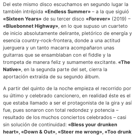
Del este mismo disco escuchamos en segundo lugar la
también intrépida
«Endless Summer»
– a la que siguió
«Sixteen Years»
de su tercer disco
«Forever»
(2019) –
«Bluebonnet Highway»
, en lo que supuso un cuarteto
de inicio absolutamente delirante, pletórico de energía y
esencia country-rock-frontera, donde a una actitud
juerguera y un tanto macarra acompañaron unas
guitarras que se ensamblaban con el fiddle y la
trompeta de manera feliz y sumamente excitante.
«The
Native»
, en la segunda parte del set, cierra la
aportación extraída de su segundo álbum.
A partir del quinto de la noche empieza el recorrido por
su último y celebrado cancionero, en realidad éste es el
que estaba llamado a ser el protagonista de la gira y así
fue, pues sonaron con total redondez y potencia –
resultado de los muchos conciertos celebrados – casi
sin solución de continuidad:
«Bless your drunken
heart», «Down & Out», «Steer me wrong», «Too drunk