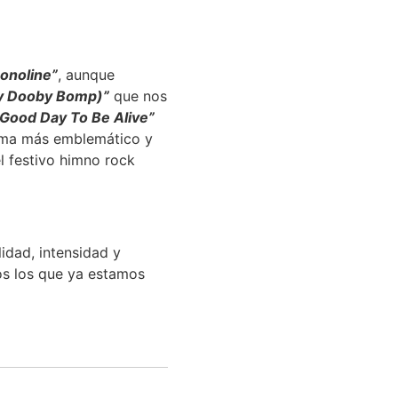
onoline”
, aunque
y Dooby Bomp)”
que nos
A Good Day To Be Alive”
tema más emblemático y
l festivo himno rock
lidad, intensidad y
os los que ya estamos