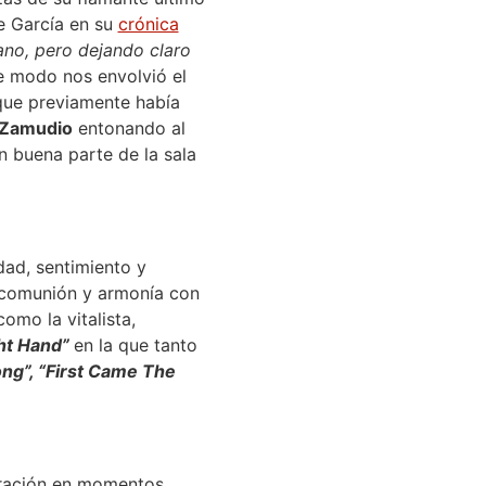
e García en su
crónica
iano, pero dejando claro
e modo nos envolvió el
ue previamente había
 Zamudio
entonando al
 buena parte de la sala
dad, sentimiento y
 comunión y armonía con
mo la vitalista,
ght Hand”
en la que tanto
ong”, “First Came The
oración en momentos