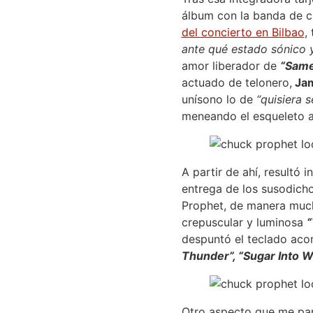
álbum con la banda de c
del concierto en Bilbao
,
ante qué estado sónico y
amor liberador de
“Same
actuado de telonero,
Jam
unísono lo de
“quisiera 
meneando el esqueleto a
A partir de ahí, resultó
entrega de los susodic
Prophet, de manera much
crepuscular y luminosa
“
despuntó el teclado aco
Thunder”, “Sugar Into W
Otro aspecto que me par