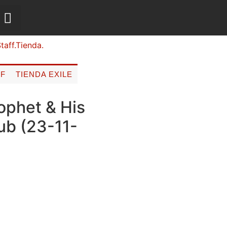
FF
TIENDA EXILE
ophet & His
ub (23-11-