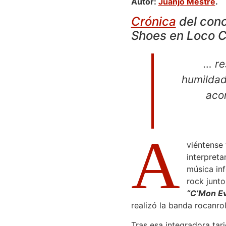
Autor:
Juanjo Mestre
.
Crónica
del conc
Shoes en Loco C
… re
humildad
aco
A
viéntense 
interpreta
música inf
rock junt
“C’Mon E
realizó la banda rocanro
Tras esa integradora tarj