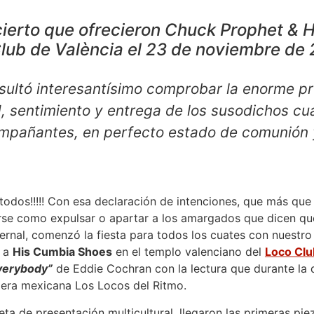
ierto que ofrecieron Chuck Prophet & 
lub de València el 23 de noviembre de
sultó interesantísimo comprobar la enorme pr
, sentimiento y entrega de los susodichos c
mpañantes, en perfecto estado de comunión 
todos!!!!! Con esa declaración de intenciones, que más que
rse como expulsar o apartar a los amargados que dicen que
ernal, comenzó la fiesta para todos los cuates con nuestro 
o a
His Cumbia Shoes
en el templo valenciano del
Loco Clu
verybody”
de Eddie Cochran con la lectura que durante la 
lera mexicana Los Locos del Ritmo.
eta de presentación multicultural, llegaron las primeras pi