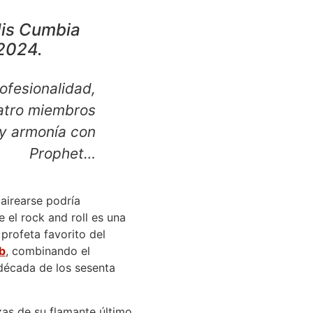
His Cumbia
 2024.
ofesionalidad,
uatro miembros
y armonía con
Prophet…
 airearse podría
 el rock and roll es una
profeta favorito del
b
, combinando el
década de los sesenta
ezas de su flamante último