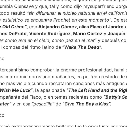
umbia Qiensave y que, tal y como dijo mysuperfriend Jorg
 todo resultó
“sin difuminar el núcleo habitual en el californ
 estilístico se encuentra Prophet en este momento”
. De es
 Old Crime”
, con
Alejandro Gómez, alias Flaco el Jandro
q
es DePrato
,
Vicente Rodríguez
,
Mario Cortez
y
Joaquín
ser como ave en el cielo, como pez en el mar”
y después con
l compás del ritmo latino de
“Wake The Dead”.
 interesantísimo comprobar la enorme profesionalidad, humil
hos cuatro miembros acompañantes, en perfecto estado de
o más visible cuando rescataron canciones más antiguas co
Wish Me Luck”
, la apasionada
“The Left Hand and the Ri
mpañante del Flaco, o en temas recientes como
“Betty’s S
ater”
y en esa
“pesadilla”
de
“Give The Boy a Kiss”.
eció extraordinariamente brillante fue la oportuna incorp