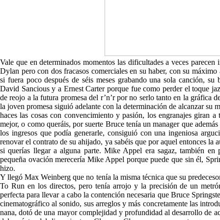
Vale que en determinados momentos las dificultades a veces parecen
Dylan pero con dos fracasos comerciales en su haber, con su máximo ap
si fuera poco después de séis meses grabando una sola canción, su 
David Sancious y a Ernest Carter porque fue como perder el toque jaz
de reojo a la futura promesa del r’n’r por no serlo tanto en la gráfica 
la joven promesa siguió adelante con la determinación de alcanzar su m
haces las cosas con convencimiento y pasión, los engranajes giran a 
mejor, o como queráis, por suerte Bruce tenía un manager que además d
los ingresos que podía generarle, consiguió con una ingeniosa arguci
renovar el contrato de su ahijado, ya sabéis que por aquel entonces la a
si querías llegar a alguna parte. Mike Appel era sagaz, también en 
pequeña ovación merecería Mike Appel porque puede que sin él, Sprin
hizo.
Y llegó Max Weinberg que no tenía la misma técnica que su predecesor
To Run en los directos, pero tenía arrojo y la precisión de un metr
perfecta para llevar a cabo la contención necesaria que Bruce Spring
cinematográfico al sonido, sus arreglos y más concretamente las intr
nana, dotó de una mayor complejidad y profundidad al desarrollo de aqu