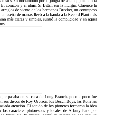
eó su saxo noctámbulo por la jungla de asfalto, pintando la
El corazón y el alma. Si Bittan era la liturgia, Clarence la
s arreglos de viento de los hermanos Brecker, un contrapeso
 la reseña de marras llevó a la banda a la Record Plant más
ran más claras y simples, surgió la complicidad y en aquel
hoy.
es que pasaba en su casa de Long Branch, poco a poco fue
en sus discos de Roy Orbison, los Beach Boys, las Ronettes
asiada atención. El sonido de los pioneros formaron la idea
ió los carácteres pintorescos y locales de Asbury Park por