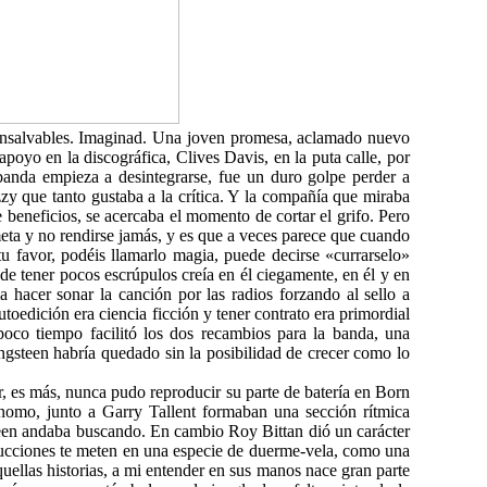
 insalvables. Imaginad. Una joven promesa, aclamado nuevo
oyo en la discográfica, Clives Davis, en la puta calle, por
banda empieza a desintegrarse, fue un duro golpe perder a
zy que tanto gustaba a la crítica. Y la compañía que miraba
de beneficios, se acercaba el momento de cortar el grifo. Pero
eta y no rendirse jamás, y es que a veces parece que cuando
tu favor, podéis llamarlo magia, puede decirse «currarselo»
e tener pocos escrúpulos creía en él ciegamente, en él y en
a hacer sonar la canción por las radios forzando al sello a
utoedición era ciencia ficción y tener contrato era primordial
poco tiempo facilitó los dos recambios para la banda, una
gsteen habría quedado sin la posibilidad de crecer como lo
, es más, nunca pudo reproducir su parte de batería en Born
ónomo, junto a Garry Tallent formaban una sección rítmica
steen andaba buscando. En cambio Roy Bittan dió un carácter
oducciones te meten en una especie de duerme-vela, como una
ellas historias, a mi entender en sus manos nace gran parte