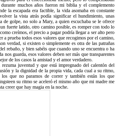
 durante muchos años fueron mi biblia y el complemento
de la escapada era factible, la vida asomaba en constante
ver la vista atrás podía significar el hundimiento, unas
ja de golpe, no solo a Mary, a quien escuchaba se le ofrece
n fuerte latido, otro camino posible, es romper con todo lo
omo creímos, el precio a pagar podría llegar a ser alto pero
ner a prueba todos esos valores que recogimos por el camino,
i son verdad, si existen o simplemente es otra de las patrañas
del rebaño, y bien sabéis que cuando uno se encuentra o ha
da nos guarda, esos valores deben ser más que transparentes
mejor de los casos la amistad y el amor verdadero.
 rezuma juventud y que está impregnado del calentón del
lusión y la dignidad de la propia vida, cada cual a su ritmo,
os los que no paramos de correr y también están los que
pringsteen su ritmo se aceleró el mismo año que mi madre me
sta creer que hay magia en la noche.