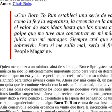
Autor:
Chals Roig
.
«
Con Born To Run establecí una serie de val
como la fe y la esperanza, la creencia en la 
el valor de esas ideas hasta que las pones 
golpe que me tuve que concentrar en mi mús
juicio con mi manager. Siempre creí que 
sobrevivir. Pero si me salía mal, sería el f
People Magazine.
Quien me conozca un mínimo sabrá de sobra que Bruce Springsteen sup
música ha sido lo suficientemente importante como para verle en det
entendí que no era yo tan especial como creía, más bien su música si
significó para tantos jóvenes como yo. Ahora soy más como él, un padr
no quita que le continúe viendo con la misma familiaridad, toda la vid
son esas cosas que pensamos los locos que no podemos vivir sin músi
fotos familiar surgen instantáneas que reviven ese sentimiento paterno
muy dado a vivir pegado al calendario a la espera del panegírico de tur
carta, un agradecimiento, un algo.
Born To Run
es una de esas instant
Aún conservo la edición española en vinilo que lleva la inscripción «n
modificación impresa en la portada original podría significar un gra