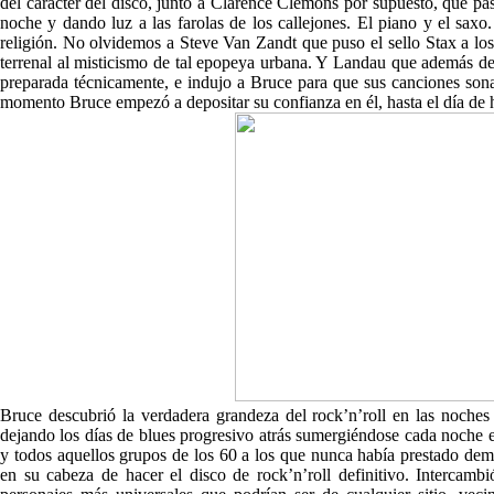
del carácter del disco, junto a Clarence Clemons por supuesto, que pas
noche y dando luz a las farolas de los callejones. El piano y el saxo. 
religión. No olvidemos a Steve Van Zandt que puso el sello Stax a lo
terrenal al misticismo de tal epopeya urbana. Y Landau que además de
preparada técnicamente, e indujo a Bruce para que sus canciones sona
momento Bruce empezó a depositar su confianza en él, hasta el día de 
Bruce descubrió la verdadera grandeza del rock’n’roll en las noch
dejando los días de blues progresivo atrás sumergiéndose cada noche 
y todos aquellos grupos de los 60 a los que nunca había prestado dem
en su cabeza de hacer el disco de rock’n’roll definitivo. Intercamb