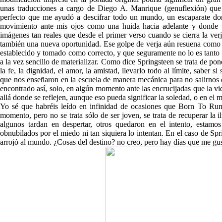
unas traducciones a cargo de Diego A. Manrique (genuflexión) que
perfecto que me ayudó a descifrar todo un mundo, un escaparate don
movimiento ante mis ojos como una huida hacia adelante y donde vol
imágenes tan reales que desde el primer verso cuando se cierra la ver
también una nueva oportunidad. Ese golpe de verja aún resuena como u
establecido y tomado como correcto, y que seguramente no lo es tanto c
a la vez sencillo de materializar. Como dice Springsteen se trata de po
la fe, la dignidad, el amor, la amistad, llevarlo todo al límite, saber s
que nos enseñaron en la escuela de manera mecánica para no salirnos 
encontrado así, solo, en algún momento ante las encrucijadas que la vi
allá donde se reflejen, aunque eso pueda significar la soledad, o en el 
Yo sé que habréis leído en infinidad de ocasiones que Born To Run
momento, pero no se trata sólo de ser joven, se trata de recuperar la i
algunos tardan en despertar, otros quedaron en el intento, estam
obnubilados por el miedo ni tan siquiera lo intentan. En el caso de S
arrojó al mundo. ¿Cosas del destino? no creo, pero hay días que me gu