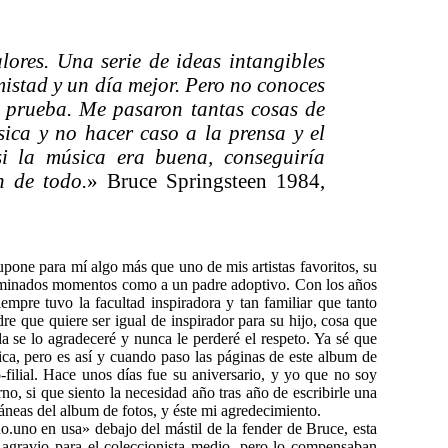
ores. Una serie de ideas intangibles
amistad y un día mejor. Pero no conoces
a prueba. Me pasaron tantas cosas de
ica y no hacer caso a la prensa y el
si la música era buena, conseguiría
in de todo.
» Bruce Springsteen 1984,
one para mí algo más que uno de mis artistas favoritos, su
erminados momentos como a un padre adoptivo. Con los años
empre tuvo la facultad inspiradora y tan familiar que tanto
e que quiere ser igual de inspirador para su hijo, cosa que
a se lo agradeceré y nunca le perderé el respeto. Ya sé que
ca, pero es así y cuando paso las páginas de este album de
-filial. Hace unos días fue su aniversario, y yo que no soy
no, si que siento la necesidad año tras año de escribirle una
áneas del album de fotos, y éste mi agredecimiento.
o.uno en usa» debajo del mástil de la fender de Bruce, esta
n agravio para el coleccionista medio, pero lo compensaban