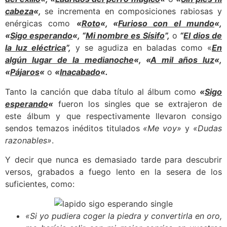
cabeza
«,
se incrementa en composiciones rabiosas y
enérgicas como
«
Roto
«, «
Furioso con el mundo
«,
«
Sigo esperando
«, “
Mi nombre es Sísifo
”,
o
“
El dios de
la luz eléctrica
”,
y se agudiza en baladas como «
En
algún lugar de la medianoche
«, «
A mil años luz
«,
«
Pájaros
«
o
«
Inacabado
«.
Tanto la canción que daba título al álbum como
«
Sigo
esperando
«
fueron los singles que se extrajeron de
este álbum y que respectivamente llevaron consigo
sendos temazos inéditos titulados
«Me voy»
y
«Dudas
razonables»
.
Y decir que nunca es demasiado tarde para descubrir
versos, grabados a fuego lento en la sesera de los
suficientes, como:
«Si yo pudiera coger la piedra y convertirla en oro,