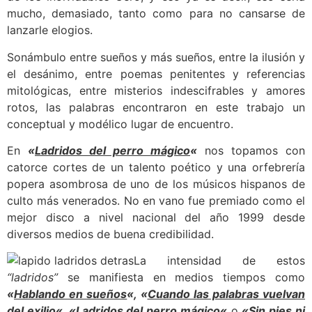
mucho, demasiado, tanto como para no cansarse de
lanzarle elogios.
Sonámbulo entre sueños y más sueños, entre la ilusión y
el desánimo, entre poemas penitentes y referencias
mitológicas, entre misterios indescifrables y amores
rotos, las palabras encontraron en este trabajo un
conceptual y modélico lugar de encuentro.
En
«
Ladridos del perro mágico
«
nos topamos con
catorce cortes de un talento poético y una orfebrería
popera asombrosa de uno de los músicos hispanos de
culto más venerados. No en vano fue premiado como el
mejor disco a nivel nacional del año 1999 desde
diversos medios de buena credibilidad.
La intensidad de estos
“ladridos”
se manifiesta en medios tiempos como
«
Hablando en sueños
«, «
Cuando las palabras vuelvan
del exilio
«, «
Ladridos del perro mágico
«
o
«
Sin pies ni