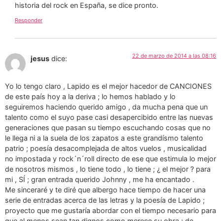
historia del rock en España, se dice pronto.
Responder
22 de marzo de 2014 a las 08:16
jesus
dice:
Yo lo tengo claro , Lapido es el mejor hacedor de CANCIONES
de este país hoy a la deriva ; lo hemos hablado y lo
seguiremos haciendo querido amigo , da mucha pena que un
talento como el suyo pase casi desapercibido entre las nuevas
generaciones que pasan su tiempo escuchando cosas que no
le llega ni a la suela de los zapatos a este grandísmo talento
patrio ; poesía desacomplejada de altos vuelos , musicalidad
no impostada y rock´n´roll directo de ese que estimula lo mejor
de nosotros mismos , lo tiene todo , lo tiene ; ¿ el mejor ? para
mi , SÍ ; gran entrada querido Johnny , me ha encantado .
Me sinceraré y te diré que albergo hace tiempo de hacer una
serie de entradas acerca de las letras y la poesía de Lapido ;
proyecto que me gustaría abordar con el tiempo necesario para
que al menos sean tan dignos como merece su obra ; de