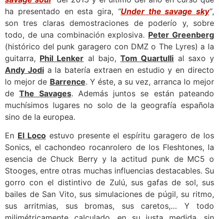
ha presentado en esta gira,
“
Under the savage sky
”
,
son tres claras demostraciones de poderío y, sobre
todo, de una combinación explosiva.
Peter Greenberg
(histórico del punk garagero con DMZ o The Lyres) a la
guitarra,
Phil Lenker
al bajo,
Tom Quartulli
al saxo y
Andy Jodi
a la batería extraen en estudio y en directo
lo mejor de
Barrence
. Y éste, a su vez, arranca lo mejor
de
The Savages
. Además juntos se están pateando
muchísimos lugares no solo de la geografía española
sino de la europea.
En
El Loco
estuvo presente el espíritu garagero de los
Sonics, el cachondeo rocanrolero de los Fleshtones, la
esencia de Chuck Berry y la actitud punk de MC5 o
Stooges, entre otras muchas influencias destacables. Su
gorro con el distintivo de Zulú, sus gafas de sol, sus
bailes de San Vito, sus simulaciones de púgil, su ritmo,
sus arritmias, sus bromas, sus caretos,… Y todo
milimétricamente calculado, en su justa medida, sin