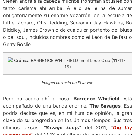
vienen ahora a la cabeza muchos frontman actuales con
tanto carisma ahí arriba. A ello se le ha de sumar
obligatoriamente su enorme vozarrón, de la escuela de
Little Richard, Otis Redding, Screamin Jay Hawkins, Bo
Diddley, James Brown o de cualquier portento del blues
o del soul, incluidos nombres como el León de Belfast o
Gerry Roslie.
Imagen cortesía de El Joven
Pero no acaba ahí la cosa.
Barrence Whitfield
está
acompañado de una banda enorme,
The Savages
. Esa
podría decirse que es, en mi humilde opinión, la gran
clave de su progresión en los últimos tiempos. Sus tres
últimos discos,
“
Savage kings
”
del 2011,
“
Dig thy
savage soul
”
del 2013 y el último del año en curso que