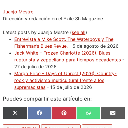
Juanjo Mestre
Dirección y redacción en el Exile Sh Magazine
Latest posts by Juanjo Mestre
(
see all
)
Entrevista a Mike Scott. The Waterboys y The
Fisherman’s Blues Revue.
- 5 de agosto de 2026
Jack White – Frozen Charlotte (2026). Blues
rupturista y zeppeliano para tiempos decadentes
-
27 de julio de 2026
Margo Price – Days of Unrest (2026). Country-
rock y activismo multicultural frente a los
supremacistas
- 15 de julio de 2026
Puedes compartir este artículo en:
X
Facebook
Pinterest
WhatsApp
Email
(Twitter)