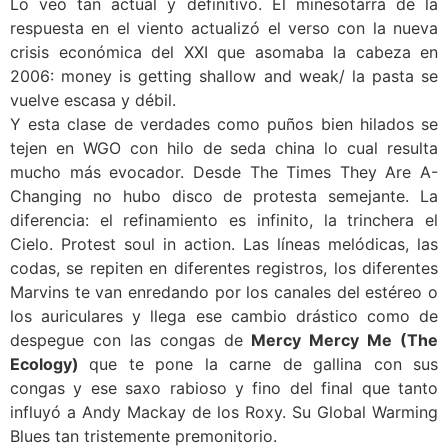
Lo veo tan actual y definitivo. El minesotarra de la
respuesta en el viento actualizó el verso con la nueva
crisis económica del XXI que asomaba la cabeza en
2006: money is getting shallow and weak/ la pasta se
vuelve escasa y débil.
Y esta clase de verdades como puños bien hilados se
tejen en WGO con hilo de seda china lo cual resulta
mucho más evocador. Desde The Times They Are A-
Changing no hubo disco de protesta semejante. La
diferencia: el refinamiento es infinito, la trinchera el
Cielo. Protest soul in action. Las líneas melódicas, las
codas, se repiten en diferentes registros, los diferentes
Marvins te van enredando por los canales del estéreo o
los auriculares y llega ese cambio drástico como de
despegue con las congas de
Mercy Mercy Me (The
Ecology)
que te pone la carne de gallina con sus
congas y ese saxo rabioso y fino del final que tanto
influyó a Andy Mackay de los Roxy. Su Global Warming
Blues tan tristemente premonitorio.