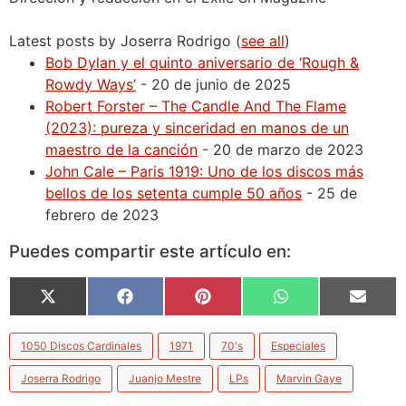
Latest posts by Joserra Rodrigo
(
see all
)
Bob Dylan y el quinto aniversario de ‘Rough &
Rowdy Ways’
- 20 de junio de 2025
Robert Forster – The Candle And The Flame
(2023): pureza y sinceridad en manos de un
maestro de la canción
- 20 de marzo de 2023
John Cale – Paris 1919: Uno de los discos más
bellos de los setenta cumple 50 años
- 25 de
febrero de 2023
Puedes compartir este artículo en:
X
Facebook
Pinterest
WhatsApp
Email
(Twitter)
1050 Discos Cardinales
1971
70's
Especiales
Joserra Rodrigo
Juanjo Mestre
LPs
Marvin Gaye