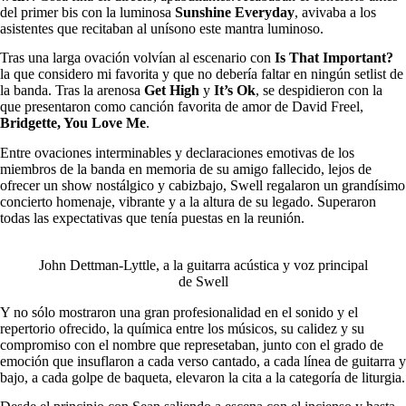
del primer bis con la luminosa
Sunshine Everyday
, avivaba a los
asistentes que recitaban al unísono este mantra luminoso.
Tras una larga ovación volvían al escenario con
Is That Important?
la que considero mi favorita y que no debería faltar en ningún setlist de
la banda. Tras la arenosa
Get High
y
It’s Ok
, se despidieron con la
que presentaron como canción favorita de amor de David Freel,
Bridgette, You Love Me
.
Entre ovaciones interminables y declaraciones emotivas de los
miembros de la banda en memoria de su amigo fallecido, lejos de
ofrecer un show nostálgico y cabizbajo, Swell regalaron un grandísimo
concierto homenaje, vibrante y a la altura de su legado. Superaron
todas las expectativas que tenía puestas en la reunión.
John Dettman-Lyttle, a la guitarra acústica y voz principal
de Swell
Y no sólo mostraron una gran profesionalidad en el sonido y el
repertorio ofrecido, la química entre los músicos, su calidez y su
compromiso con el nombre que represetaban, junto con el grado de
emoción que insuflaron a cada verso cantado, a cada línea de guitarra y
bajo, a cada golpe de baqueta, elevaron la cita a la categoría de liturgia.