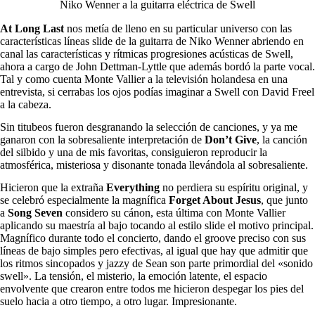
Niko Wenner a la guitarra eléctrica de Swell
At Long Last
nos metía de lleno en su particular universo con las
características líneas slide de la guitarra de Niko Wenner abriendo en
canal las características y rítmicas progresiones acústicas de Swell,
ahora a cargo de John Dettman-Lyttle que además bordó la parte vocal.
Tal y como cuenta Monte Vallier a la televisión holandesa en una
entrevista, si cerrabas los ojos podías imaginar a Swell con David Freel
a la cabeza.
Sin titubeos fueron desgranando la selección de canciones, y ya me
ganaron con la sobresaliente interpretación de
Don’t Give
, la canción
del silbido y una de mis favoritas, consiguieron reproducir la
atmosférica, misteriosa y disonante tonada llevándola al sobresaliente.
Hicieron que la extraña
Everything
no perdiera su espíritu original, y
se celebró especialmente la magnífica
Forget About Jesus
, que junto
a
Song Seven
considero su cánon, esta última con Monte Vallier
aplicando su maestría al bajo tocando al estilo slide el motivo principal.
Magnífico durante todo el concierto, dando el groove preciso con sus
líneas de bajo simples pero efectivas, al igual que hay que admitir que
los ritmos sincopados y jazzy de Sean son parte primordial del «sonido
swell». La tensión, el misterio, la emoción latente, el espacio
envolvente que crearon entre todos me hicieron despegar los pies del
suelo hacia a otro tiempo, a otro lugar. Impresionante.