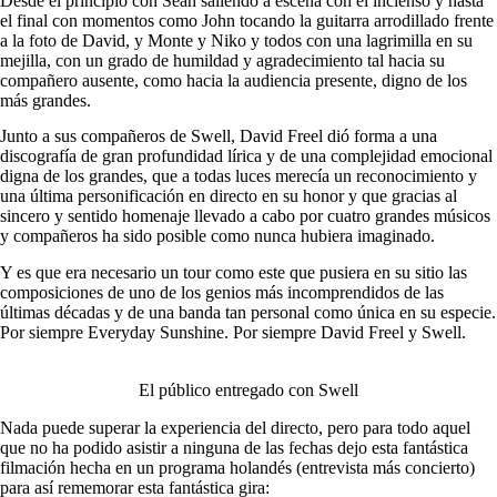
Desde el principio con Sean saliendo a escena con el incienso y hasta
el final con momentos como John tocando la guitarra arrodillado frente
a la foto de David, y Monte y Niko y todos con una lagrimilla en su
mejilla, con un grado de humildad y agradecimiento tal hacia su
compañero ausente, como hacia la audiencia presente, digno de los
más grandes.
Junto a sus compañeros de Swell, David Freel dió forma a una
discografía de gran profundidad lírica y de una complejidad emocional
digna de los grandes, que a todas luces merecía un reconocimiento y
una última personificación en directo en su honor y que gracias al
sincero y sentido homenaje llevado a cabo por cuatro grandes músicos
y compañeros ha sido posible como nunca hubiera imaginado.
Y es que era necesario un tour como este que pusiera en su sitio las
composiciones de uno de los genios más incomprendidos de las
últimas décadas y de una banda tan personal como única en su especie.
Por siempre Everyday Sunshine. Por siempre David Freel y Swell.
El público entregado con Swell
Nada puede superar la experiencia del directo, pero para todo aquel
que no ha podido asistir a ninguna de las fechas dejo esta fantástica
filmación hecha en un programa holandés (entrevista más concierto)
para así rememorar esta fantástica gira: