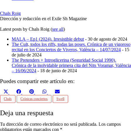
Chals Roig
Dirección y redacción en el Exile Sh Magazine
Latest posts by Chals Roig
(
see all
)
MALA – Ep1 (2024). Irresistible debut
- 30 de agosto de 2024
The Cult, todos los riffs, todas las poses. Crónica de un vigoroso
recital en los Conciertos de Viveros, València – 14/07/2024
- 15
de julio de 2024
The Pretenders + Introglicerina (Seguridad Social 1990).
Crónica de la inolvidable primera cita del Nits Voramar, València
– 16/06/2024
- 18 de junio de 2024
Puedes compartir este artículo en:
Compartir
Compartir
Compartir
Compartir
Compartir
en
en
en
en
en
Chals
Crónicas conciertos
Swell
X
Facebook
Pinterest
WhatsApp
Email
(Twitter)
Deja una respuesta
Tu dirección de correo electrónico no será publicada.
Los campos
obligatorios están marcados con
*