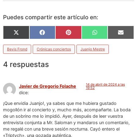
Puedes compartir este artículo en:
X
Facebook
Pinterest
WhatsApp
Email
(Twitter)
Bevis Frond
Crónicas conciertos
Juanjo Mestre
4 respuestas
14 de abril de 2024 a las
Javier de Gregorio Folache
19:52
dice:
¡Que envidia Juanjo!, ya sabes que me hubiera gustado
mogollón ir al concierto y, mucho más, acompañarte. La boda
de un sobrino me lo impidió. Ayer, después de leer vuestra
entrevista conjunta a Mr. Saloman y mandaros un comentario,
me regalé con una breve sesión nocturna. Cayó entero el
«Triptych», una gozada auténtica.