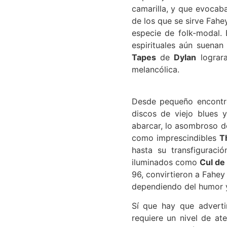
camarilla, y que evocaba
de los que se sirve Fahe
especie de folk-modal. 
espirituales aún suena
Tapes
de
Dylan
lograra
melancólica.
Desde pequeño encontró
discos de viejo blues y
abarcar, lo asombroso de
como imprescindibles
Th
hasta su transfiguraci
iluminados como
Cul de
96, convirtieron a Fahey
dependiendo del humor y 
Sí que hay que adverti
requiere un nivel de at