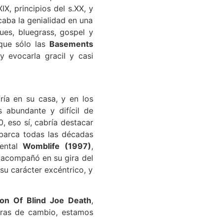
X, principios del s.XX, y
caba la genialidad en una
ues, bluegrass, gospel y
 que sólo las
Basements
 evocarla gracil y casi
ía en su casa, y en los
s abundante y difícil de
, eso sí, cabría destacar
abarca todas las décadas
mental
Womblife (1997)
,
n acompañó en su gira del
su carácter excéntrico, y
ion Of Blind Joe Death
,
meras de cambio, estamos