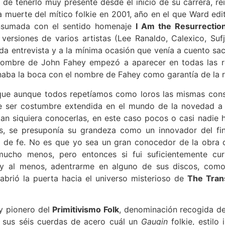
de tenerlo muy presente desde el inicio de su carrera, rei
 muerte del mítico folkie en 2001, año en el que Ward edi
onsumada con el sentido homenaje
I Am the Resurrecti
versiones de varios artistas
(Lee Ranaldo, Calexico, Su
ada entrevista y a la mínima ocasión que venía a cuento s
l nombre de John Fahey empezó a aparecer en todas las 
enaba la boca con el nombre de Fahey como garantía de la
que aunque todos repetíamos como loros las mismas cons
 ser costumbre extendida en el mundo de la novedad a t
 tan siquiera conocerlas, en este caso pocos o casi nadie
s, se presuponía su grandeza como un innovador del fi
o de fe. No es que yo sea un gran conocedor de la obra 
mucho menos, pero entonces si fui suficientemente cu
a y al menos, adentrarme en alguno de sus discos, com
brió la puerta hacia el universo misterioso de
The Trans
y pionero del
Primitivismo Folk
, denominación recogida de
e sus séis cuerdas de acero cuál un
Gaugin
folkie, estilo