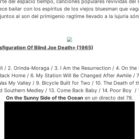
te del espacio tiempo, canciones populares revividas del s
ce bailar con los espíritus de los viejos bluesman que vag
untos al son del primigenio ragtime llevado a la lujuria són
figuration Of Blind Joe Death» (1965)
ell / 2. Orinda-Moraga / 3. I Am the Resurrection / 4. On th
Back Home / 6. My Station Will Be Changed After Awhile / 7
as My Valley / 9. Bicycle Built for Two / 10. The Death of t
Old Southern Medley / 13. Come Back Baby / 14. Poor Boy / 1
On the Sunny Side of the Ocean
en un directo del 78.