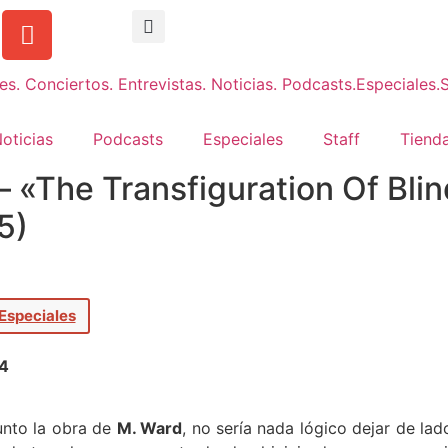
oticias
Podcasts
Especiales
Staff
Tienda
 «The Transfiguration Of Bli
5)
Especiales
14
unto la obra de
M. Ward
, no sería nada lógico dejar de la