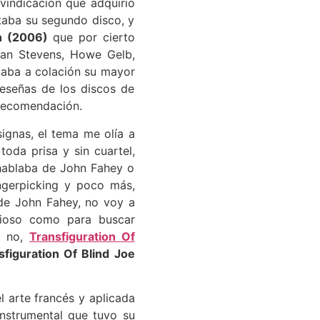
vindicación que adquirió
taba su segundo disco, y
on (2006)
que por cierto
fjan Stevens, Howe Gelb,
acaba a colación su mayor
reseñas de los discos de
 recomendación.
ignas, el tema me olía a
oda prisa y sin cuartel,
 hablaba de John Fahey o
ngerpicking y poco más,
de John Fahey, no voy a
rioso como para buscar
o no,
Transfiguration Of
figuration Of Blind Joe
l arte francés y aplicada
 instrumental que tuvo su