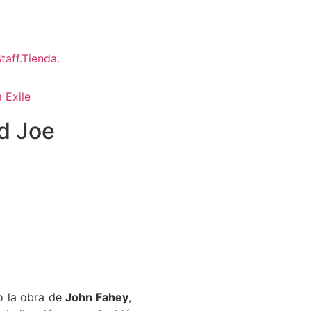
 Exile
nd Joe
do la obra de
John Fahey
,