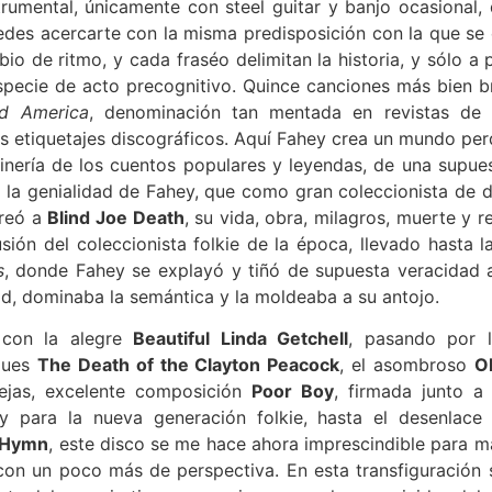
rumental, únicamente con steel guitar y banjo ocasional
uedes acercarte con la misma predisposición con la que se 
 de ritmo, y cada fraséo delimitan la historia, y sólo a pa
specie de acto precognitivo. Quince canciones más bien b
d America
, denominación tan mentada en revistas de
 etiquetajes discográficos. Aquí Fahey crea un mundo perdi
inería de los cuentos populares y leyendas, de una supues
e la genialidad de Fahey, que como gran coleccionista de d
creó a
Blind Joe Death
, su vida, obra, milagros, muerte y r
fusión del coleccionista folkie de la época, llevado hasta 
s
, donde Fahey se explayó y tiñó de supuesta veracidad a
d, dominaba la semántica y la moldeaba a su antojo.
 con la alegre
Beautiful Linda Getchell
, pasando por 
blues
The Death of the Clayton Peacock
, el asombroso
O
ejas, excelente composición
Poor Boy
, firmada junto 
y para la nueva generación folkie, hasta el desenlace 
s Hymn
, este disco se me hace ahora imprescindible para 
 con un poco más de perspectiva. En esta transfiguración