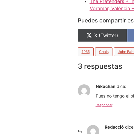
The Pretenders + In
Voramar, València 
Puedes compartir est
X (Twitter)
1965
Chals
John Fah
3 respuestas
Nikochan
dice:
Pues no tengo el pl
Responder
Redacció
dice