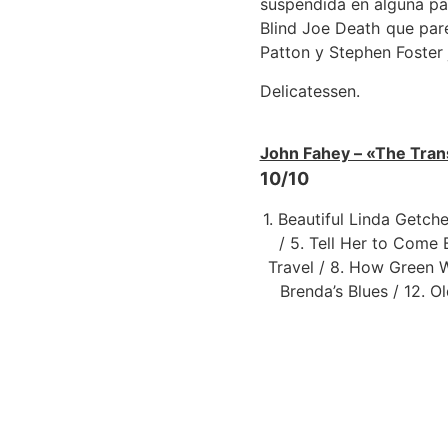
suspendida en alguna par
Blind Joe Death que pare
Patton y Stephen Foster j
Delicatessen.
John Fahey – «The Trans
10/10
1. Beautiful Linda Getch
/ 5. Tell Her to Come 
Travel / 8. How Green W
Brenda’s Blues / 12. 