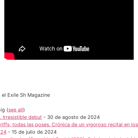
 el Exile Sh Magazine
oig
(
see all
)
Irresistible debut
- 30 de agosto de 2024
 riffs, todas las poses. Crónica de un vigoroso recital en lo
024
- 15 de julio de 2024