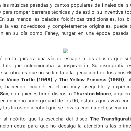
 las músicas pasadas y cantos populares de finales del s.XI
y para romper barreras técnicas y de estilo, su inventiva to
En sus manos las baladas folclóricas tradicionales, los bl
n a la vez novedosos y completamente originales, puede
n en su día como Fahey, hurgar en una época pasada y
 en la guitarra una vía de escape a los abusos que sufr
 folk que coleccionaba su inspiración. Su discografía e
 su obra es que no se limita a la genialidad de los años 60
e Voice Turtle (1968)
y
The Yellow Princess (1969)
, 
ón, haciendo incapié en el no muy asequible y experi
 Sac
, con quienes firmó discos, o
Thurston Moore
, a quie
 en un icono underground de los 90, estatus que avivó con 
los litros de alcohol que se llevara encima del escenario.
r al neófito que la escucha del disco
The Transfigurat
ención extra para que no decaiga la atención a las pri