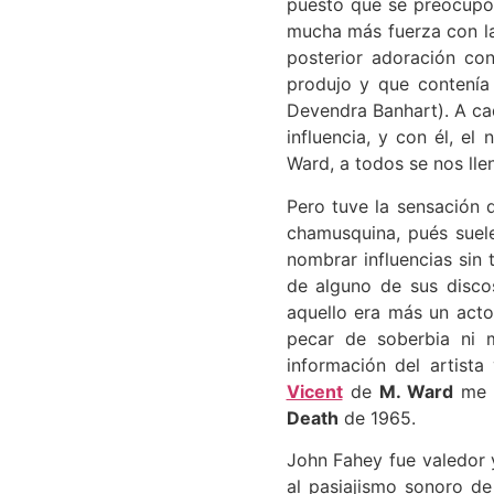
puesto que se preocupó 
mucha más fuerza con la
posterior adoración c
produjo y que contenía 
Devendra Banhart)
. A c
influencia, y con él, e
Ward, a todos se nos ll
Pero tuve la sensación 
chamusquina, pués suele
nombrar influencias sin
de alguno de sus disco
aquello era más un act
pecar de soberbia ni 
información del artist
Vicent
de
M. Ward
me a
Death
de 1965.
John Fahey fue valedor 
al pasiajismo sonoro d