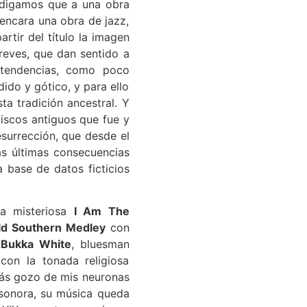
, digamos que a una obra
encara una obra de jazz,
rtir del título la imagen
reves, que dan sentido a
 tendencias, como poco
do y gótico, y para ello
ta tradición ancestral. Y
iscos antiguos que fue y
esurrección, que desde el
las últimas consecuencias
 base de datos ficticios
la misteriosa
I Am The
ld Southern Medley
con
a
Bukka White
, bluesman
con la tonada religiosa
más gozo de mis neuronas
 sonora, su música queda