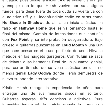
y empuje con le que Hersh vuelve por su antiguos
fueros, para dejar fuera de toda duda su vuelta ya con
el adictivo riff y su inconfundible estilo en otras como
No Shade In Shadow
, de ahí a un inicio acústico en
falso en
Halfway Home
que se va tensando hasta el
final del mismo. Cambio de intensidades que continúa
con
Fox Point
y su interpretación desgarradora. Bajo
grueso y guitarras punzantes en
Loud Mouth
y una
Gin
que hace pensar en el cruce perfecto de unos Nirvana
metidos en los nuggets garageros. Con
Tulum
se saca
de delante a las hermanas Deal de un plumazo, genial,
para cerrar tirando de su vena acústica en una no
menos genial
Lady Godiva
donde Hersh demuestra de
nuevo su poderío interpretativo.
Kristin Hersh recoge la experiencia de años para
entregar uno de sus mejores discos en solitario.
Guitarras ásperas, riffs concisos y adictivos. Pura
intensidad indie-rock de la vieja escuela de la mano de