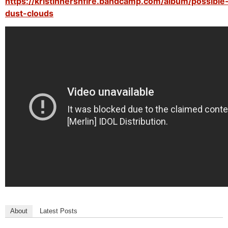
https://kristinhershfire.bandcamp.com/album/possible
dust-clouds
About
Latest Posts