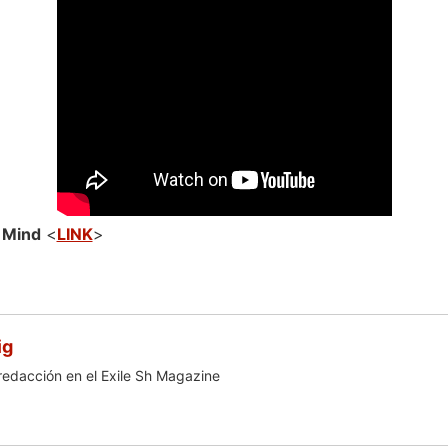
 Mind
<
LINK
>
ig
redacción en el Exile Sh Magazine