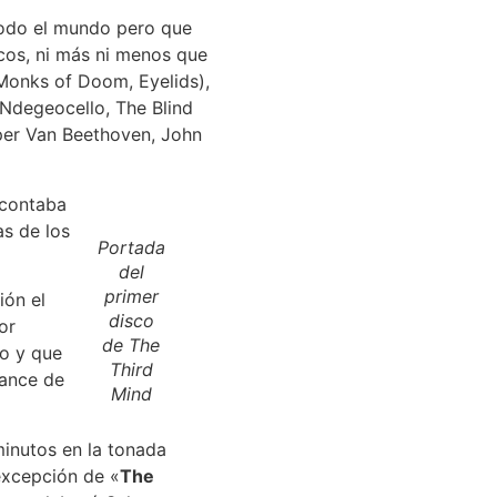
todo el mundo pero que
cos, ni más ni menos que
Monks of Doom, Eyelids),
 Ndegeocello, The Blind
per Van Beethoven, John
 contaba
s de los
Portada
del
primer
ión el
disco
or
de The
lo y que
Third
cance de
Mind
minutos en la tonada
excepción de «
The