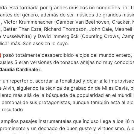
nda está formada por grandes músicos no conocidos por 
gantes del género, además de ser músicos de grandes músi
s), Victor Krummenacher (Camper Van Beethoven, Cracker, 
, Better Than Ezra, Richard Thompson, John Cale, Me’shell
e Musselwhite) y David Immerglück (Counting Crows, Cam
licar más. Son ases en lo suyo.
0
pasó totalmente desapercibido a ojos del mundo entero,
cuales 5 eran versiones de tonadas añejas no muy conocida
laudia Cardinale
«.
ir un repertorio, acordar la tonalidad y dejar a la improvisac
 Alvin, siguiendo la técnica de grabación de Miles Davis, p
iento más allá de la búsqueda de popularidad en el mundil
 personal de sus protagonistas, aunque también está al al
resultado.
amplios pasajes instrumentales que incluso llega a los 16 
o prominente y un dechado de buen gusto y virtuosismo. A 