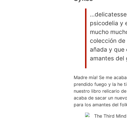
…delicatessen
psicodelia y 
mucho mucho 
colección de
añada y que d
amantes del
Madre mía! Se me acaba d
prendido fuego y la he t
nuestro libro relicario d
acaba de sacar un nuev
para los amantes del fol