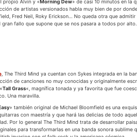
l propio Alvin y «
Morning Dew
» de casi 10 minutos en la 
ección de artistas versionados habla muy bien de por donde 
ield, Fred Neil, Roky Erickson… No queda otra que admitir 
gran fallo que supone que se nos pasara a todos por alto.
o
, The Third Mind ya cuentan con Sykes integrada en la band
cción de canciones no muy conocidas y originalmente escri
«
Tall Grass
«, magnífica tonada y ya favorita que fue coesc
co. Una maravilla.
Easy
» también original de Michael Bloomfield es una exquis
guitarras con maestría y que hará las delicias de todo aque
dad. Por lo general The Third Mind trata de desarrollar pai
riginales para transformarlas en una banda sonora sublime 
itish invasion con el folk-rock y la americana cósmica.