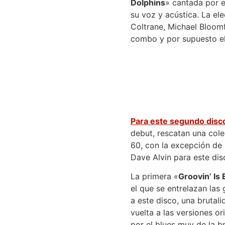
Dolphins
» cantada por e
su voz y acústica. La el
Coltrane, Michael Bloomf
combo y por supuesto el 
Para este segundo disc
debut, rescatan una cole
60, con la excepción de 
Dave Alvin para este dis
La primera «
Groovin’ Is 
el que se entrelazan las 
a este disco, una brutali
vuelta a las versiones o
por el blues muy de la br