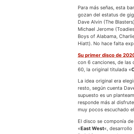
Para más señas, esta ba
gozan del estatus de gi
Dave Alvin (The Blaster
Michael Jerome (Toadies
Boys of Alabama, Charli
Hiatt). No hace falta exp
Su primer disco de 202
con 6 canciones, de las 
60, la original titulada «
C
La idea original era eleg
resto, según cuenta Dave
supuesto es un planteam
responde más al disfrute
muy pocos escuchado el 
El disco se componía de 
«
East West
«, desarroll