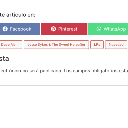
e artículo en:
Facebook
Pinterest
WhatsApp
Dave Alvin
Jesse Sykes & The Sweet Hereafter
LPs
Novedad
sta
lectrónico no será publicada.
Los campos obligatorios es