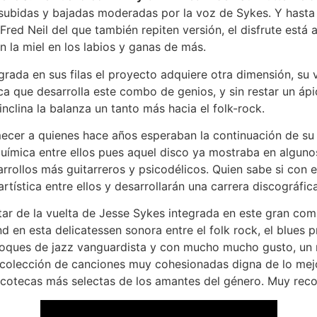
subidas y bajadas moderadas por la voz de Sykes. Y hasta 
Fred Neil del que también repiten versión, el disfrute está 
n la miel en los labios y ganas de más.
rada en sus filas el proyecto adquiere otra dimensión, su 
ca que desarrolla este combo de genios, y sin restar un ápi
 inclina la balanza un tanto más hacia el folk-rock.
ecer a quienes hace años esperaban la continuación de su
 química entre ellos pues aquel disco ya mostraba en alguno
sarrollos más guitarreros y psicodélicos. Quien sabe si con
artística entre ellos y desarrollarán una carrera discográfica
ar de la vuelta de Jesse Sykes integrada en este gran com
 en esta delicatessen sonora entre el folk rock, el blues pr
 toques de jazz vanguardista y con mucho mucho gusto, un 
colección de canciones muy cohesionadas digna de lo mejo
discotecas más selectas de los amantes del género. Muy rec