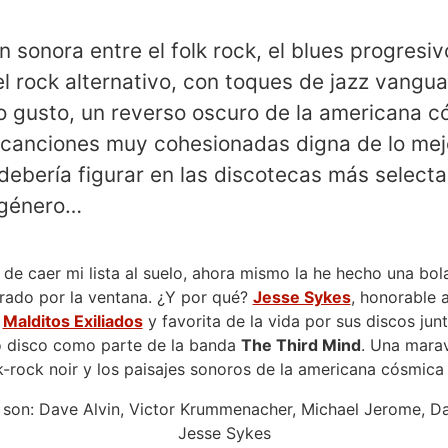
 sonora entre el folk rock, el blues progresivo
el rock alternativo, con toques de jazz vangua
gusto, un reverso oscuro de la americana c
 canciones muy cohesionadas digna de lo mejo
ebería figurar en las discotecas más selecta
 género…
e caer mi lista al suelo, ahora mismo la he hecho una bola
irado por la ventana. ¿Y por qué?
Jesse Sykes
, honorable a
e
Malditos Exiliados
y favorita de la vida por sus discos jun
o disco como parte de la banda
The Third Mind
. Una marav
k-rock noir y los paisajes sonoros de la americana cósmica