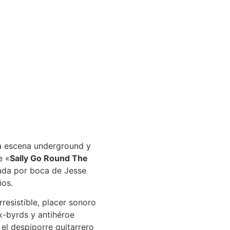
la escena underground y
e «
Sally Go Round The
hada por boca de Jesse
ños.
irresistible, placer sonoro
x-byrds y antihéroe
 el despiporre guitarrero