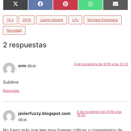
X
Facebook
Pinterest
WhatsApp
Email
(Twitter)
10's
2019
Juanjo Mestre
LPs
Michael Kiwanuka
Novedad
2 respuestas
4 de noviembre de 2019 a las 22:13
crm
dice:
Sublime
Responder
6 de noviembre de 2019 a las
javierfuzzy.blogspot.com
19:30
dice:
No hago más que leer muy buenas críticas y comentarios de