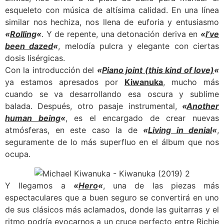
esqueleto con música de altísima calidad. En una línea
similar nos hechiza, nos llena de euforia y entusiasmo
«
Rolling
«
. Y de repente, una detonación deriva en
«
I’ve
been dazed
«
, melodía pulcra y elegante con ciertas
dosis lisérgicas.
Con la introducción del
«
Piano joint (this kind of love)
«
ya estamos apresados por
Kiwanuka
, mucho más
cuando se va desarrollando esa oscura y sublime
balada. Después, otro pasaje instrumental,
«
Another
human being
«
, es el encargado de crear nuevas
atmósferas, en este caso la de
«
Living in denial
«
,
seguramente de lo más superfluo en el álbum que nos
ocupa.
Y llegamos a
«
Hero
«
, una de las piezas más
espectaculares que a buen seguro se convertirá en uno
de sus clásicos más aclamados, donde las guitarras y el
ritmo podría evocarnos a un cruce perfecto entre Richie